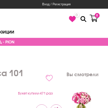
Вход / Регистрация
0
0
ОЗИЦИИ
 - PION
са 101
Вы смотрели
Букет купили 471 раз