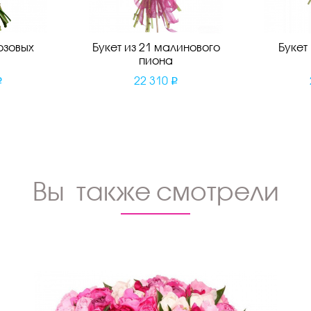
озовых
Букет из 21 малинового
Букет
пиона
22 310
Вы также смотрели