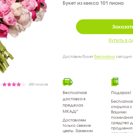
Букет из микса 101 пиона
Заказать
Купить в о
Доставим букет
бесплатно
сегодня
450 голосов
Бесплатная
Подарок!
доставка в
Бесплатна
пределах
открытка с
МКАД!*
Вашими
пожелания
Доставляем
средство д
только свежие
продления
цветы. Заменим