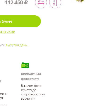
112 450
53 см
42 см
 букет
дин клик
 или
в другой день
.
Бесплатный
фотоотчёт!
я
Вышлем фото
букета до
ми +
отправки и при
ля
вручении