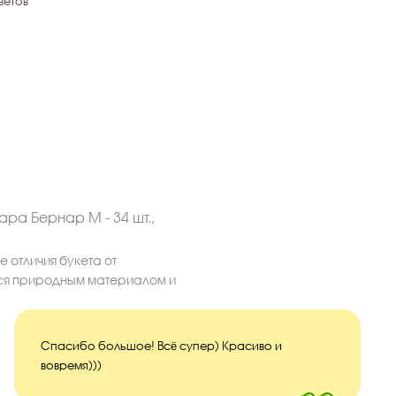
ветов
ара Бернар M - 34 шт.,
 отличия букета от
тся природным материалом и
Спасибо большое! Всё супер) Красиво и
вовремя)))