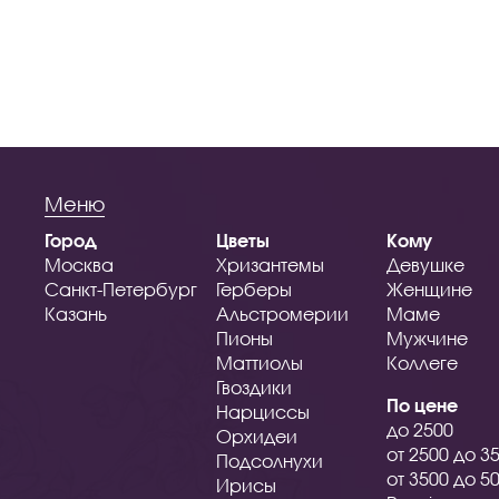
Меню
Город
Цветы
Кому
Москва
Хризантемы
Девушке
Санкт-Петербург
Герберы
Женщине
Казань
Альстромерии
Маме
Пионы
Мужчине
Маттиолы
Коллеге
Гвоздики
По цене
Нарциссы
до 2500
Орхидеи
от 2500 до 3
Подсолнухи
от 3500 до 5
Ирисы