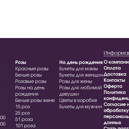
Информа
О компани
Розы
На день рождения
Оплата
Красные розы
Букеты для мамы
Доставка
Белые розы
Букеты для женщин
Контакты
Розовые розы
Розы для жены
Оферта
Розы на день
Розы для любимой
Политика
рождения
девушки
конфиденц
Белые розы жене
Цветы в коробке
Согласие 
15 роз
Букеты для мужчин
обработку
25 роз
персональ
500
51 роза
данных
000
101 роза
Стать пар