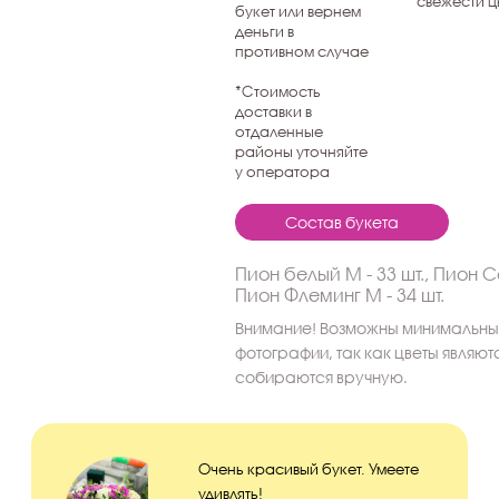
свежести ц
букет или вернем
деньги в
противном случае
*Стоимость
доставки в
отдаленные
районы уточняйте
у оператора
Состав букета
Пион белый M - 33 шт., Пион С
Пион Флеминг M - 34 шт.
Внимание! Возможны минимальные
фотографии, так как цветы являю
собираются вручную.
Очень красивый букет. Умеете
удивлять!