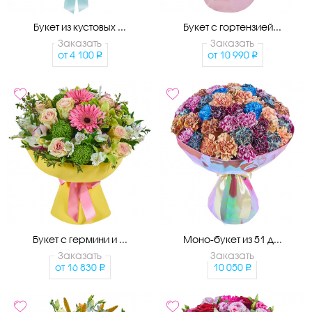
Букет из кустовых ...
Букет с гортензией...
Заказать
Заказать
от
4 100
от
10 990
Букет с гермини и ...
Моно-букет из 51 д...
Заказать
Заказать
от
16 830
10 050