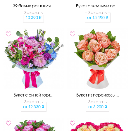
39 белых роз в шля...
Букет с желтыми ор...
Заказать
Заказать
10 390
от
13 190
Букет с синей горт...
Букет из персиковы...
Заказать
Заказать
от
12 330
от
3 200