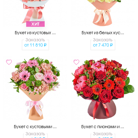
ХИТ
Букет из кустовых ...
Букет из белых кус...
Заказать
Заказать
от
11 810
от
7 470
Букет с кустовыми ...
Букет с пионами и ...
Заказать
Заказать