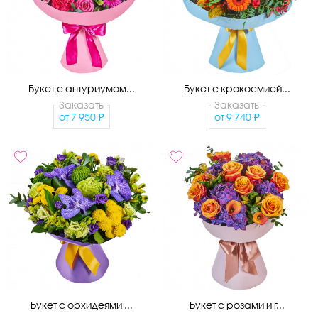
Букет с антуриумом...
Букет с крокосмией...
Заказать
Заказать
от
7 950
от
9 740
Букет с орхидеями ...
Букет с розами и г...