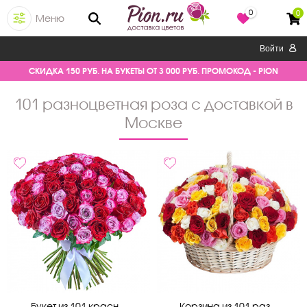
0
0
Меню
Войти
СКИДКА 150 РУБ. НА БУКЕТЫ ОТ 3 000 РУБ. ПРОМОКОД - PION
101 разноцветная роза с доставкой в
Москве
Букет из 101 красн...
Корзина из 101 раз...