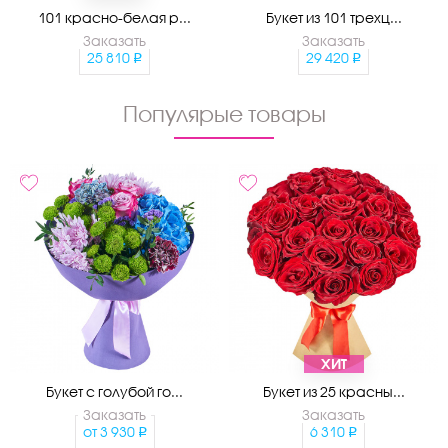
101 красно-белая р...
Букет из 101 трехц...
Заказать
Заказать
25 810
29 420
Популярые товары
ХИТ
Букет с голубой го...
Букет из 25 красны...
Заказать
Заказать
от
3 930
6 310