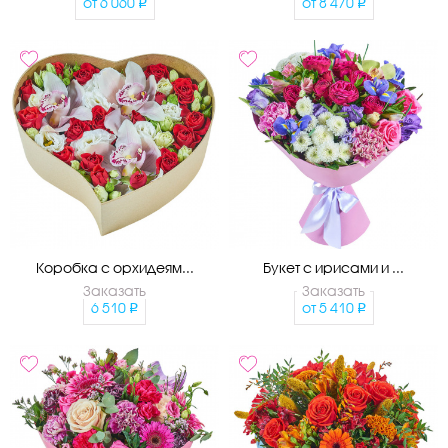
от
6 060
от
8 470
Коробка с орхидеям...
Букет с ирисами и ...
Заказать
Заказать
6 510
от
5 410