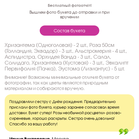
Бесплатный фотоотчёт!
Вышлем фото букета до отправки и при
вручении
Состав букета
Хризантема (Одноголовая) - 2 шт., Роза 50см
(Голландия, Эквадор) - 3 шт., Альстромерия - 4 шт.,
Аспидистра, Орхидея Ванда - 3 шт., Салал,
Солидаго, Хризантема (Кустовая) - 3 шт., Эвкалипт
Первифолия (Пачка), Эустома (Лизиантус) - 5 шт.
Внимание! Возможны минимальные отличия букета от
фотографии, так как цветы являются природным
материалом и собираются вручную.
Поздравляли сестру с Днём рождения. Предварительно
прислали фото букета, курьер заранее согласовал время
доставки. Букет супер! Розы необычной расцветки- розово-
сиреневые, хорошо раскрыты. Сестра очень довольна!
Спасибо за вашу работу!
Ирина Викторовна,
Москва