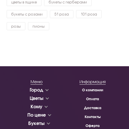
цветы в ящике
букеты с герберами
букеты с розами
51 роза
101 роза
розы
пионы
Меню
Информация
Город
О компании
Цветы
Оплата
Кому
Доставка
По цене
Контакты
Букеты
Оферта