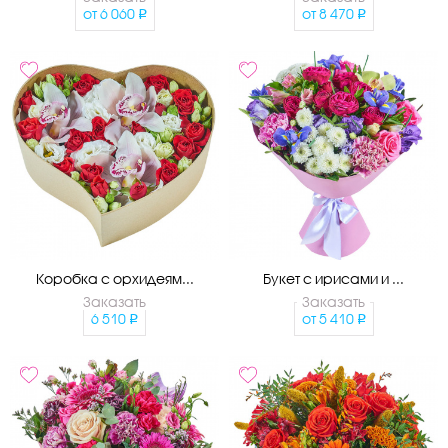
от
6 060
от
8 470
Коробка с орхидеям...
Букет с ирисами и ...
Заказать
Заказать
6 510
от
5 410