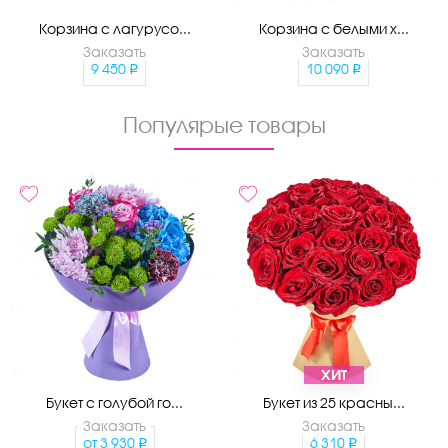
Корзина с лагурусо...
Корзина с белыми х...
Заказать
Заказать
9 450
10 090
Популярые товары
ХИТ
Букет с голубой го...
Букет из 25 красны...
Заказать
Заказать
от
3 930
6 310