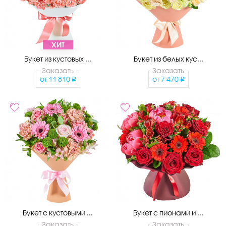
ХИТ
Букет из кустовых ...
Букет из белых кус...
Заказать
Заказать
от
11 810
от
7 470
Букет с кустовыми ...
Букет с пионами и ...
Заказать
Заказать