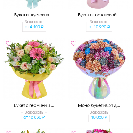
Букет из кустовых ...
Букет с гортензией...
Заказать
Заказать
от
4 100
от
10 990
Букет с гермини и ...
Моно-букет из 51 д...
Заказать
Заказать
от
16 830
10 050