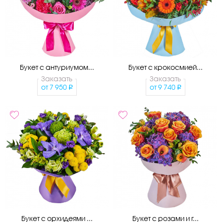
Букет с антуриумом...
Букет с крокосмией...
Заказать
Заказать
от
7 950
от
9 740
Букет с орхидеями ...
Букет с розами и г...