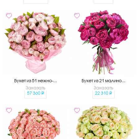
Букет из 51 нежно-...
Букет из 21 малино...
Заказать
Заказать
57 360
22 310