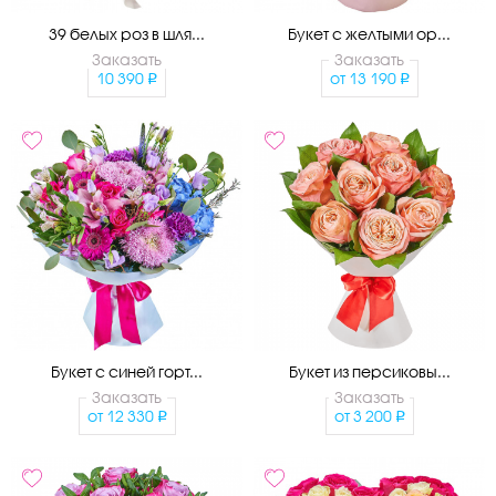
39 белых роз в шля...
Букет с желтыми ор...
Заказать
Заказать
10 390
от
13 190
Букет с синей горт...
Букет из персиковы...
Заказать
Заказать
от
12 330
от
3 200