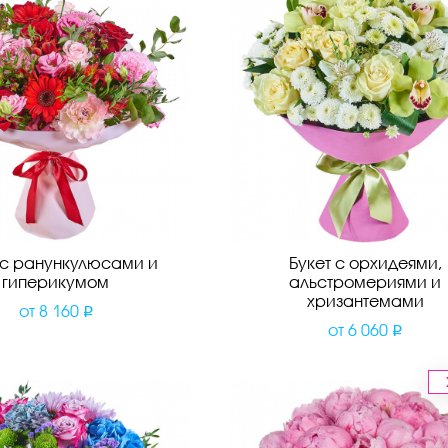
 с ранункулюсами и
Букет с орхидеями,
гиперикумом
альстромериями и
хризантемами
от
8 160
от
6 060