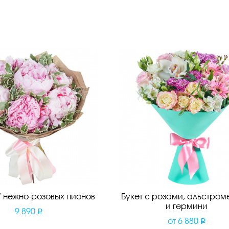
 7 нежно-розовых пионов
Букет с розами, альстро
и гермини
9 890
от
6 880