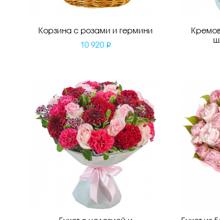
Корзина с розами и гермини
Кремов
ш
10 920