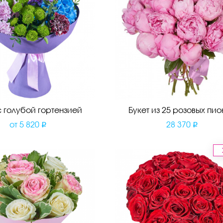
с голубой гортензией
Букет из 25 розовых пио
от
5 820
28 370