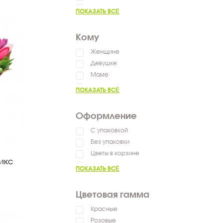
Выздоравливай
ПОКАЗАТЬ ВСЁ
Сказать спасибо
Пожелать успехов
Кому
Женщине
Девушке
Маме
Мужчине
ПОКАЗАТЬ ВСЁ
Ребенку
Коллеге
Оформление
С упаковкой
Без упаковки
Цветы в корзине
микс
Цветы в коробке
ПОКАЗАТЬ ВСЁ
Цветы в ящике
Цветовая гамма
Красные
Розовые