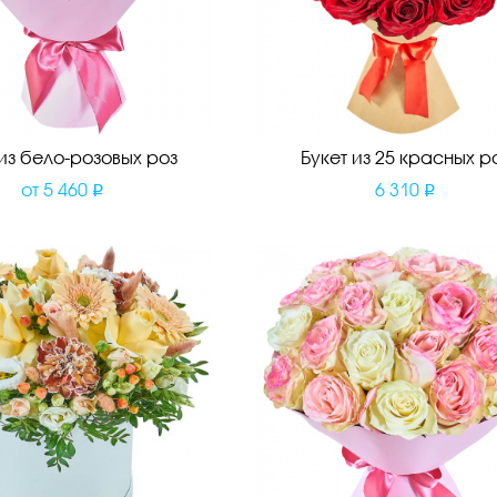
 из бело-розовых роз
Букет из 25 красных р
от
5 460
6 310