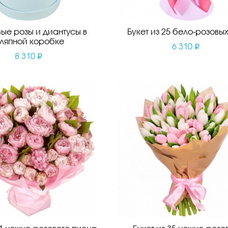
ые розы и диантусы в
Букет из 25 бело-розовых
ляпной коробке
6 310
8 310