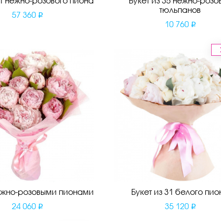
51 нежно-розового пиона
Букет из 35 нежно-розо
тюльпанов
57 360
10 760
нежно-розовыми пионами
Букет из 31 белого пио
24 060
35 120