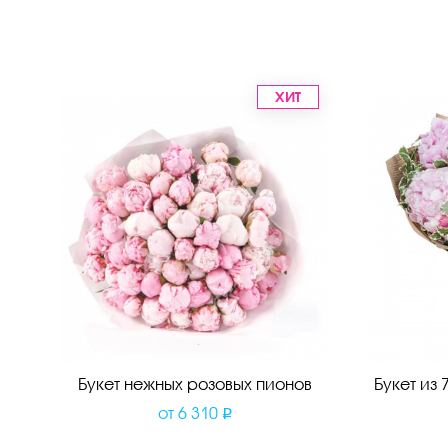
ХИТ
Букет нежных розовых пионов
Букет из
от
6 310