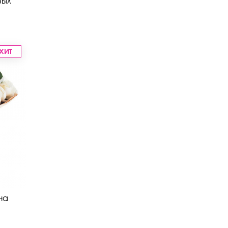
вых
ХИТ
на