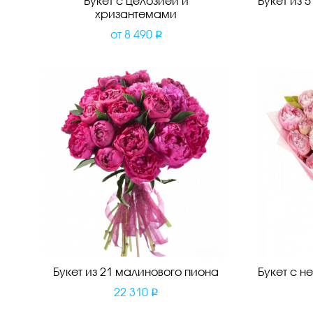
Букет с целозией и
Букет из 
хризантемами
от
8 490
Букет из 21 малинового пиона
Букет с 
22 310