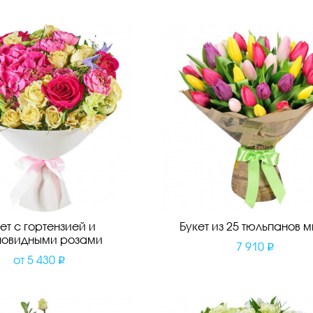
ет с гортензией и
Букет из 25 тюльпанов 
новидными розами
7 910
от
5 430