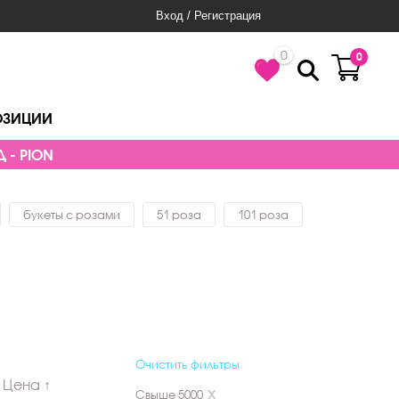
Вход / Регистрация
0
0
ОЗИЦИИ
 - PION
букеты с розами
51 роза
101 роза
Очистить фильтры
Цена ↑
Свыше 5000