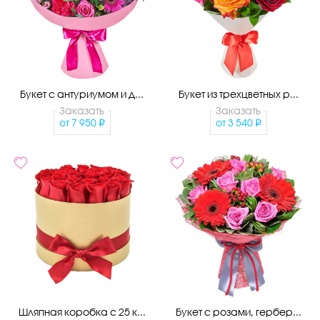
Букет с антуриумом и д...
Букет из трехцветных р...
Заказать
Заказать
от
7 950
от
3 540
Шляпная коробка с 25 к...
Букет с розами, гербер...