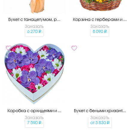
Букет с танацетумом, р...
Корзина с герберами и ...
Заказать
Заказать
6 270
8 090
Коробка с орхидеями и ...
Букет с белыми хризант...
Заказать
Заказать
7 590
от
3 830