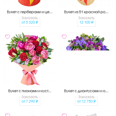
Букет с герберами и це...
Букет из 51 красной ро...
Заказать
Заказать
от
5 320
12 100
Букет с пионами и куст...
Букет с диантусами и о...
Заказать
Заказать
от
7 290
от
12 750