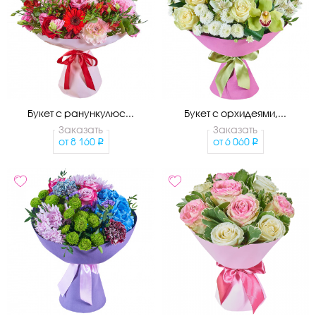
Букет с ранункулюс...
Букет с орхидеями,...
Заказать
Заказать
от
8 160
от
6 060