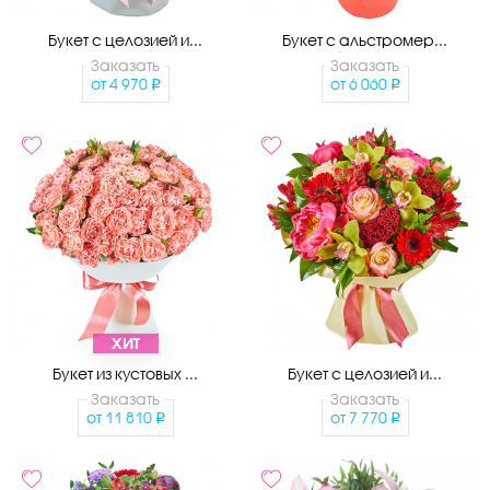
Букет с целозией и...
Букет с альстромер...
Заказать
Заказать
от
4 970
от
6 060
ХИТ
Букет из кустовых ...
Букет с целозией и...
Заказать
Заказать
от
11 810
от
7 770