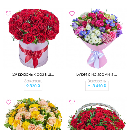
29 красных роз в ш...
Букет с ирисами и ...
Заказать
Заказать
9 530
от
5 410