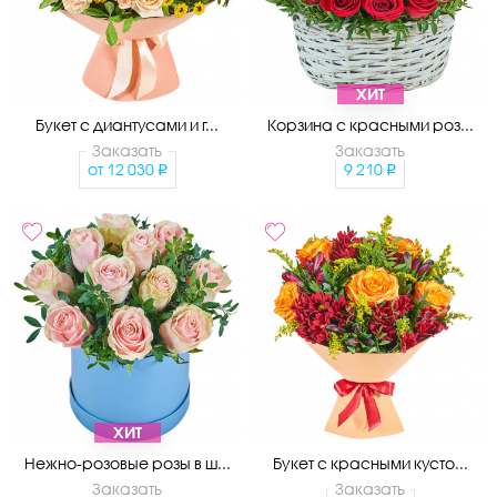
ХИТ
Букет с диантусами и г...
Корзина с красными роз...
Заказать
Заказать
от
12 030
9 210
ХИТ
Нежно-розовые розы в ш...
Букет с красными кусто...
Заказать
Заказать