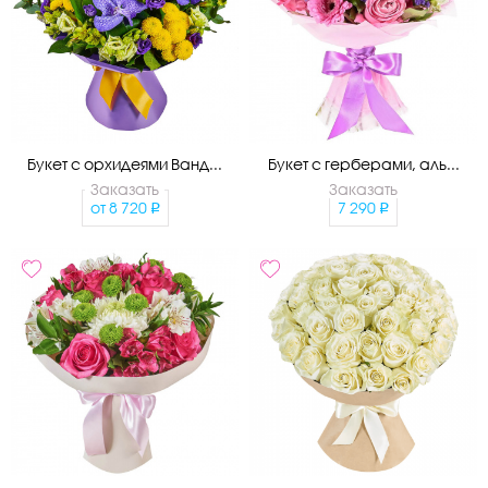
Букет с орхидеями Ванд...
Букет с герберами, аль...
Заказать
Заказать
от
8 720
7 290