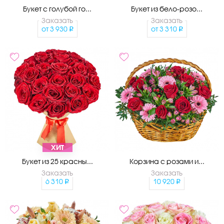
Букет с голубой го...
Букет из бело-розо...
Заказать
Заказать
от
3 930
от
3 310
ХИТ
Букет из 25 красны...
Корзина с розами и...
Заказать
Заказать
6 310
10 920