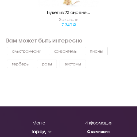
Букет из 23 сирене...
Заказать
7 340
Вам может быть интересно
альстромерии
хризантемы
пионы
герберы
розы
эустомы
Меню
Информация
Город
О компании