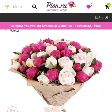
0
0
Меню
Войти
СКИДКА 150 РУБ. НА БУКЕТЫ ОТ 3 000 РУБ. ПРОМОКОД - PION
Назад
32 см