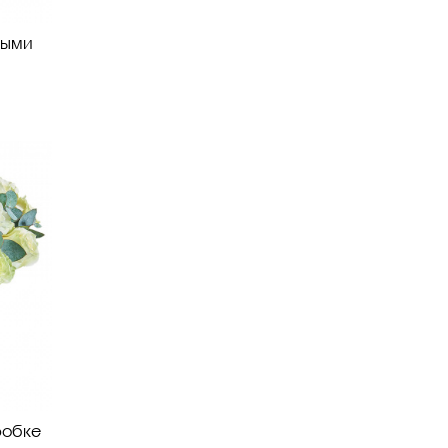
выми
робке