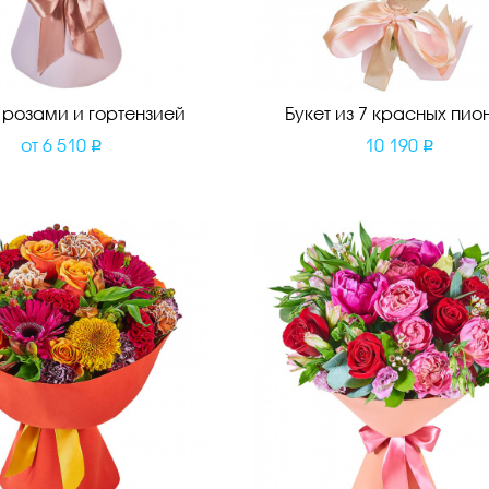
с розами и гортензией
Букет из 7 красных пио
от
6 510
10 190