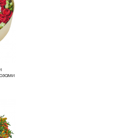
и
озами