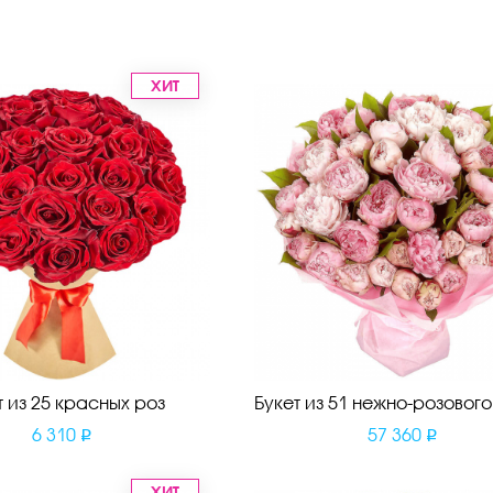
ХИТ
т из 25 красных роз
Букет из 51 нежно-розовог
6 310
57 360
ХИТ