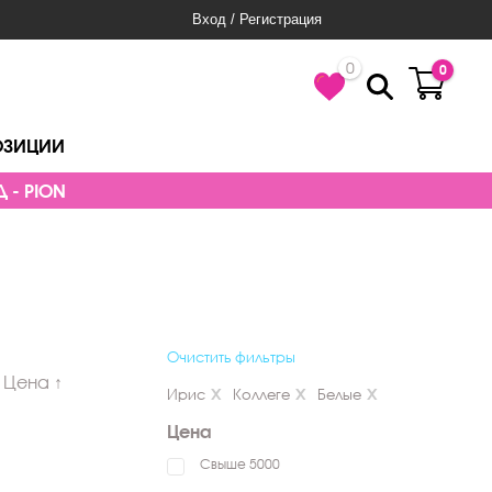
Вход / Регистрация
0
0
ОЗИЦИИ
 - PION
Очистить фильтры
Цена ↑
Ирис
Коллеге
Белые
Цена
Свыше 5000