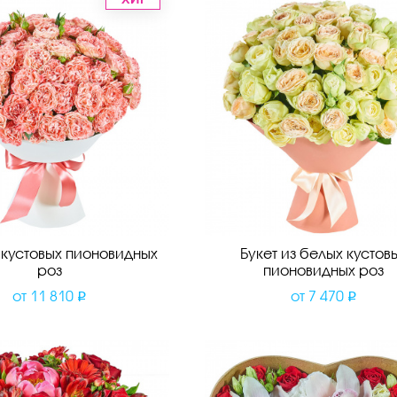
з кустовых пионовидных
Букет из белых кустов
роз
пионовидных роз
от
11 810
от
7 470