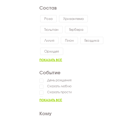
Состав
Роза
Хризантема
Тюльпан
Гербера
Лилия
Пион
Гвоздика
Орхидея
ПОКАЗАТЬ ВСЁ
Событие
День рождения
Сказать люблю
Сказать прости
Выздоравливай
ПОКАЗАТЬ ВСЁ
Сказать спасибо
Пожелать успехов
Кому