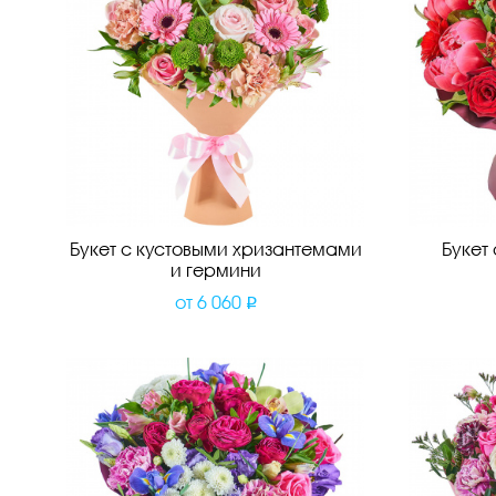
Букет с кустовыми хризантемами
Букет
и гермини
от
6 060