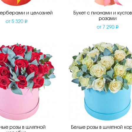
 герберами и целозией
Букет с пионами и кусто
розами
от
5 320
от
7 290
ные розы в шляпной
Белые розы в шляпной ко