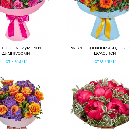
ет с антуриумом и
Букет с крокосмией, роз
диантусами
целозией
от
7 950
от
9 740