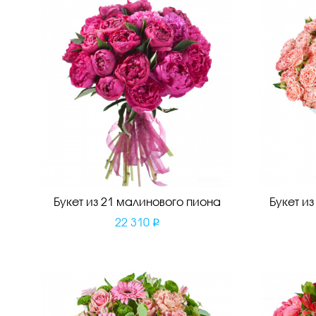
Букет из 21 малинового пиона
Букет и
22 310