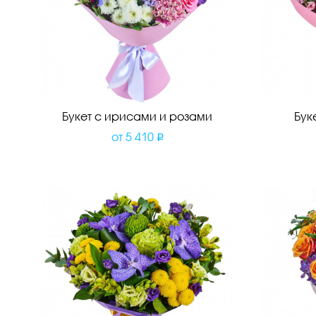
Букет с ирисами и розами
Бук
от
5 410