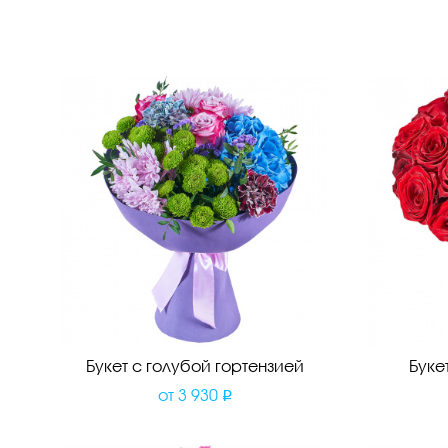
Букет с голубой гортензией
Буке
от
3 930