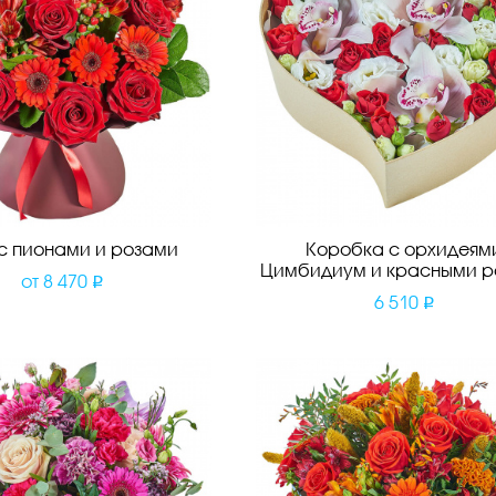
 с пионами и розами
Коробка с орхидеям
Цимбидиум и красными р
от
8 470
6 510