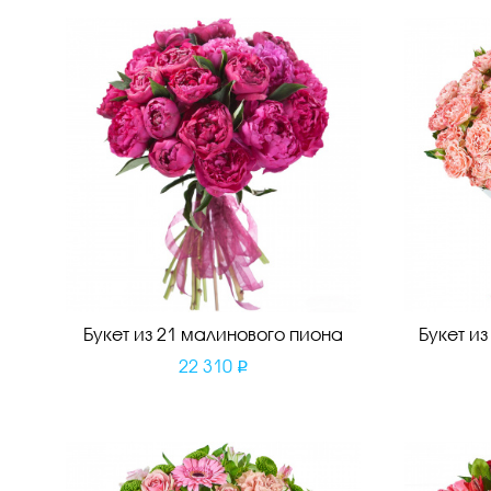
Букет из 21 малинового пиона
Букет и
22 310