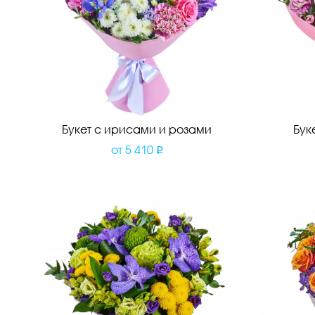
Букет с ирисами и розами
Бук
от
5 410