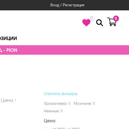
Вход / Регистрация
0
0
ОЗИЦИИ
 - PION
Очистить фильтры
Цена ↑
Хризантема
Мужчине
Нежные
Цена