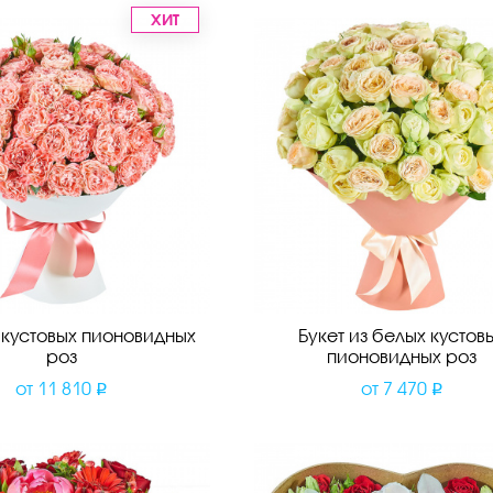
ХИТ
з кустовых пионовидных
Букет из белых кустов
роз
пионовидных роз
от
11 810
от
7 470