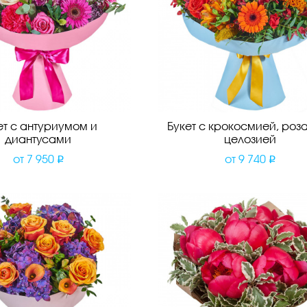
ет с антуриумом и
Букет с крокосмией, роз
диантусами
целозией
от
7 950
от
9 740