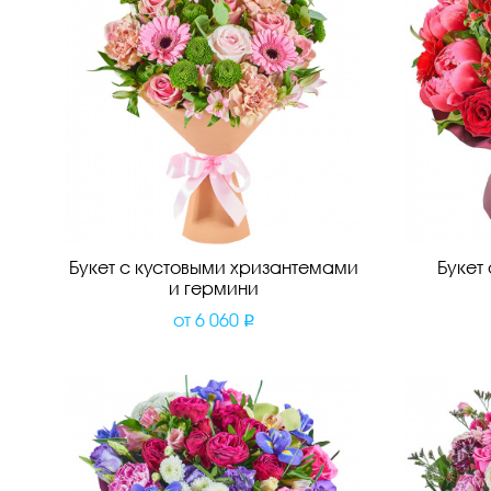
Букет с кустовыми хризантемами
Букет
и гермини
от
6 060