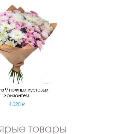
из 9 нежных кустовых
хризантем
4 020
ярые товары