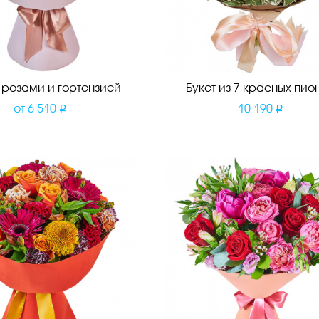
с розами и гортензией
Букет из 7 красных пио
от
6 510
10 190