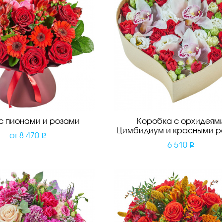
 с пионами и розами
Коробка с орхидеям
Цимбидиум и красными р
от
8 470
6 510