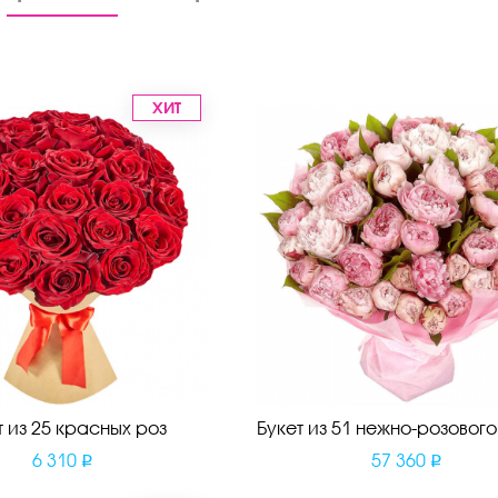
ХИТ
т из 25 красных роз
Букет из 51 нежно-розовог
6 310
57 360