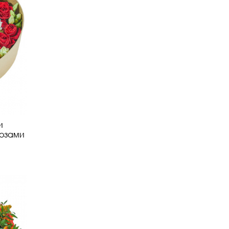
и
озами