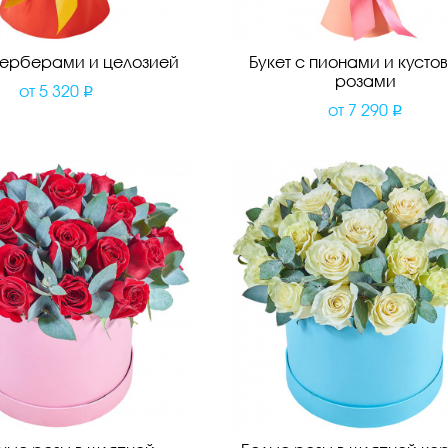
 герберами и целозией
Букет с пионами и кусто
розами
от
5 320
от
7 290