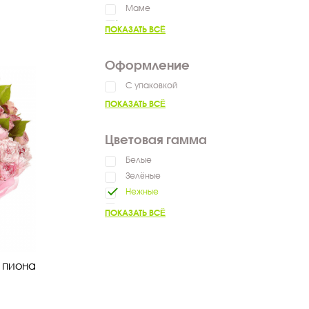
Маме
Мужчине
ПОКАЗАТЬ ВСЁ
Ребенку
Коллеге
Оформление
С упаковкой
ПОКАЗАТЬ ВСЁ
Цветовая гамма
Белые
Зелёные
Нежные
Яркие
ПОКАЗАТЬ ВСЁ
Разноцветные
о пиона