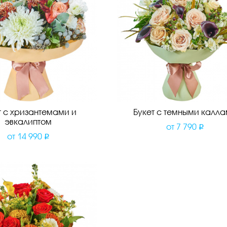
т с хризантемами и
Букет с темными калл
эвкалиптом
от
7 790
от
14 990