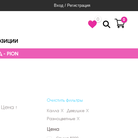
Вход / Регистрация
0
0
ОЗИЦИИ
 - PION
Очистить фильтры
Цена ↑
Калла
Девушке
Разноцветные
Цена