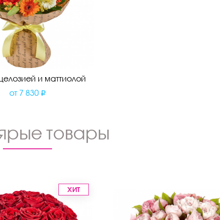
 целозией и маттиолой
от
7 830
ярые товары
ХИТ