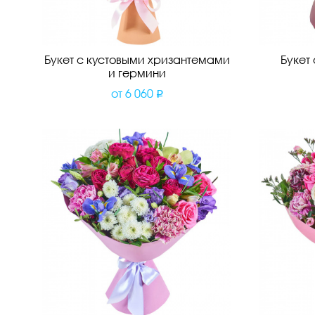
Букет с кустовыми хризантемами
Букет
и гермини
от
6 060