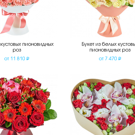
з кустовых пионовидных
Букет из белых кустов
роз
пионовидных роз
от
11 810
от
7 470