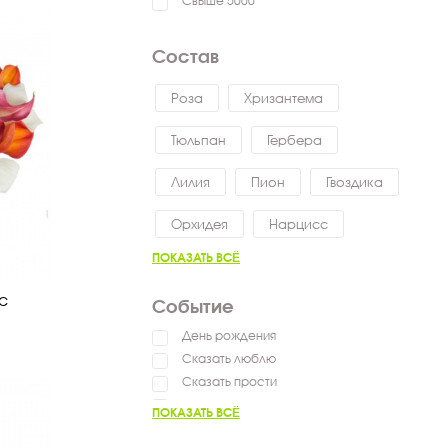
Свыше 5000
Состав
Роза
Хризантема
Тюльпан
Гербера
Лилия
Пион
Гвоздика
Орхидея
Нарцисс
ПОКАЗАТЬ ВСЁ
с
Событие
День рождения
Сказать люблю
Сказать прости
Выздоравливай
ПОКАЗАТЬ ВСЁ
Сказать спасибо