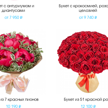
ет с антуриумом и
Букет с крокосмией, роз
диантусами
целозией
от
7 950
от
9 740
 из 7 красных пионов
Букет из 51 красной р
10 190
12 100