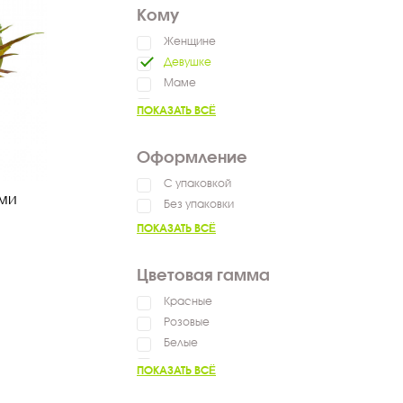
Пожелать успехов
Кому
Женщине
Девушке
Маме
Мужчине
ПОКАЗАТЬ ВСЁ
Коллеге
Оформление
С упаковкой
ами
Без упаковки
ПОКАЗАТЬ ВСЁ
Цветовая гамма
Красные
Розовые
Белые
Нежные
ПОКАЗАТЬ ВСЁ
Яркие