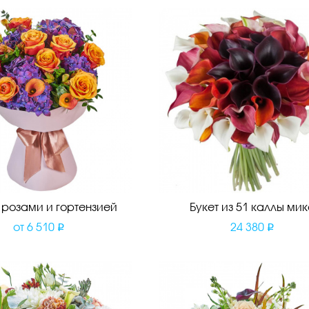
с розами и гортензией
Букет из 51 каллы мик
от
6 510
24 380