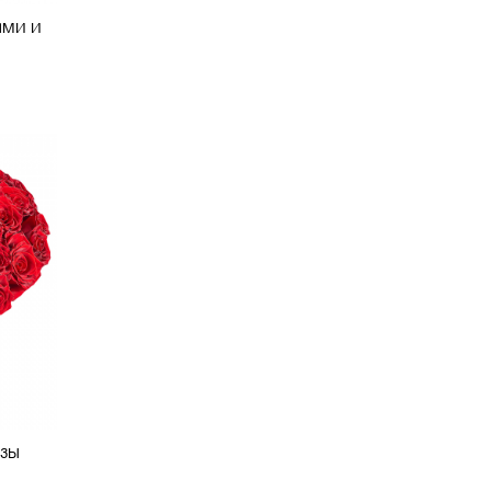
ами и
озы