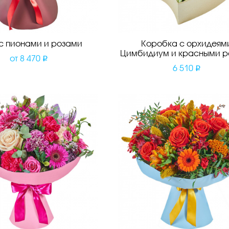
 с пионами и розами
Коробка с орхидеям
Цимбидиум и красными р
от
8 470
6 510