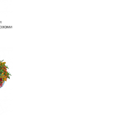
и
озами