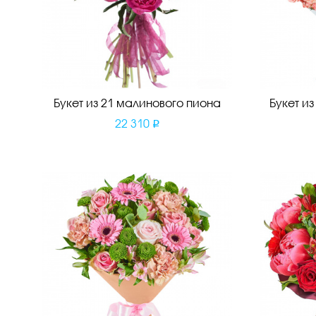
Букет из 21 малинового пиона
Букет и
22 310