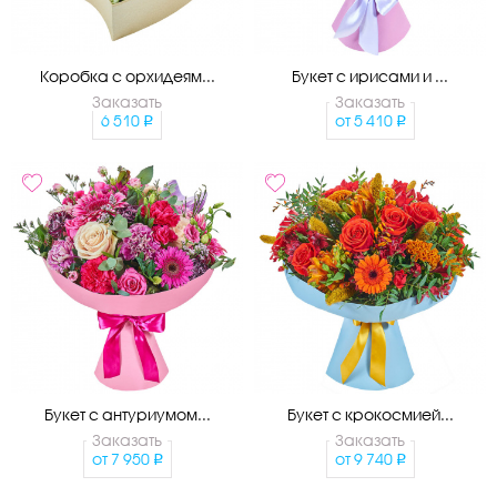
Коробка с орхидеям...
Букет с ирисами и ...
Заказать
Заказать
6 510
от
5 410
Букет с антуриумом...
Букет с крокосмией...
Заказать
Заказать
от
7 950
от
9 740