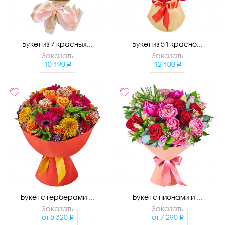
Букет из 7 красных...
Букет из 51 красно...
Заказать
Заказать
10 190
12 100
Букет с герберами ...
Букет с пионами и ...
Заказать
Заказать
от
5 320
от
7 290