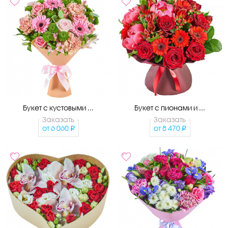
Букет с кустовыми ...
Букет с пионами и ...
Заказать
Заказать
от
6 060
от
8 470