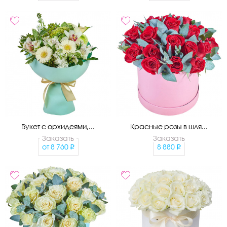
Букет с орхидеями,...
Красные розы в шля...
Заказать
Заказать
от
8 760
8 880