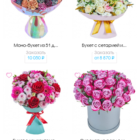
Моно-букет из 51 д...
Букет с сетарией и...
Заказать
Заказать
10 050
от
8 870