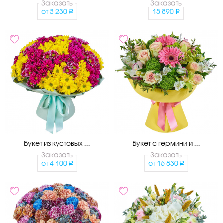
Заказать
Заказать
от
3 230
15 890
Букет из кустовых ...
Букет с гермини и ...
Заказать
Заказать
от
4 100
от
16 830