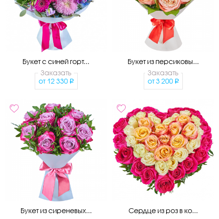
Букет с синей горт...
Букет из персиковы...
Заказать
Заказать
от
12 330
от
3 200
Букет из сиреневых...
Сердце из роз в ко...