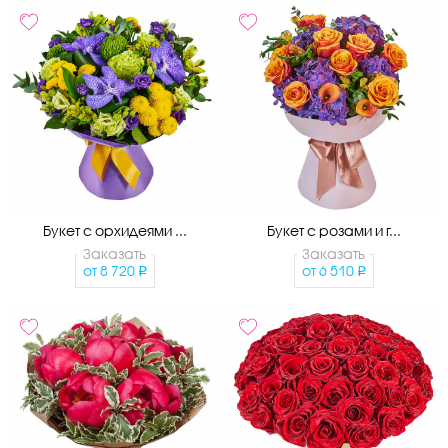
Букет с орхидеями ...
Букет с розами и г...
Заказать
Заказать
от
8 720
от
6 510