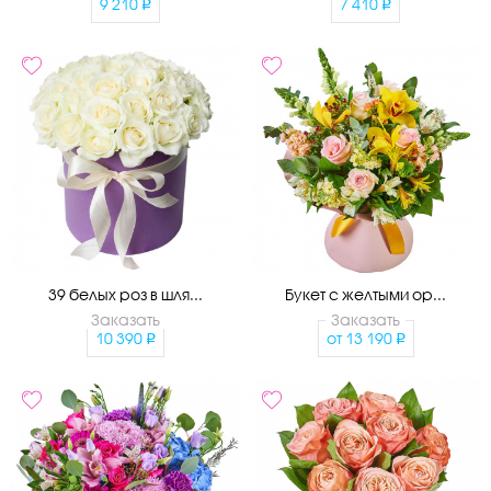
9 210
7 410
39 белых роз в шля...
Букет с желтыми ор...
Заказать
Заказать
10 390
от
13 190