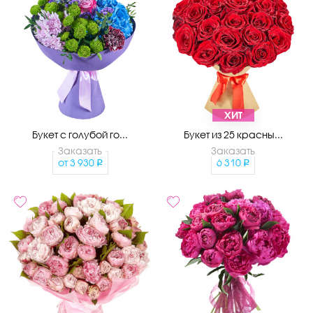
ХИТ
Букет с голубой го...
Букет из 25 красны...
Заказать
Заказать
от
3 930
6 310