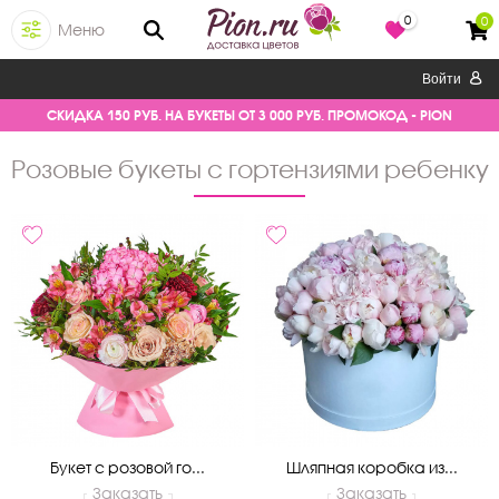
0
0
Меню
Войти
СКИДКА 150 РУБ. НА БУКЕТЫ ОТ 3 000 РУБ. ПРОМОКОД - PION
розовые букеты с гортензиями ребенку
Букет с розовой го...
Шляпная коробка из...
Заказать
Заказать