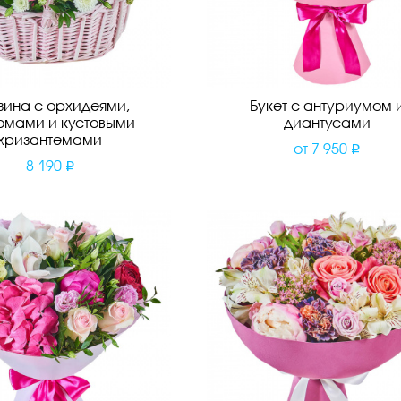
зина с орхидеями,
Букет с антуриумом 
омами и кустовыми
диантусами
хризантемами
от
7 950
8 190