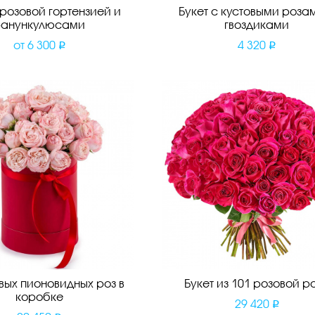
 розовой гортензией и
Букет с кустовыми роза
ранункулюсами
гвоздиками
от
6 300
4 320
овых пионовидных роз в
Букет из 101 розовой р
коробке
29 420