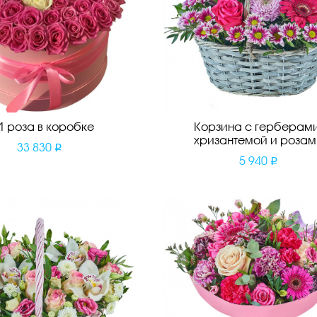
1 роза в коробке
Корзина с герберами
хризантемой и розам
33 830
5 940