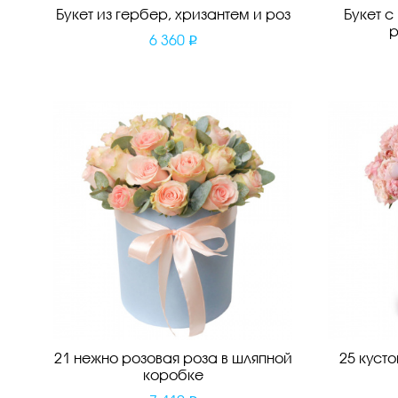
Букет из гербер, хризантем и роз
Букет с
6 360
21 нежно розовая роза в шляпной
25 куст
коробке