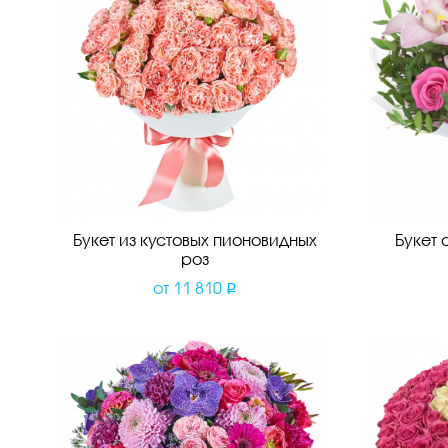
Букет из кустовых пионовидных
Букет 
роз
от
11 810