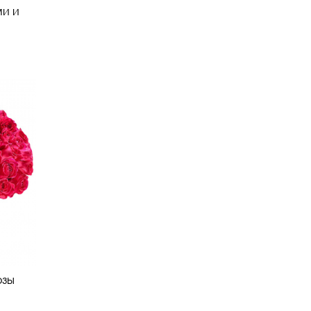
ми и
озы