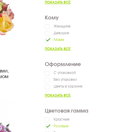
ПОКАЗАТЬ ВСЁ
Сказать спасибо
Пожелать успехов
Кому
Женщине
Девушке
Маме
Ребенку
ПОКАЗАТЬ ВСЁ
Коллеге
Оформление
ами,
С упаковкой
умом
Без упаковки
Цветы в корзине
Цветы в коробке
ПОКАЗАТЬ ВСЁ
Цветы в ящике
Цветовая гамма
Красные
Розовые