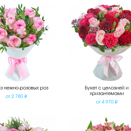
из нежно-розовых роз
Букет с целозией и
хризантемами
от
2 780
от
4 970