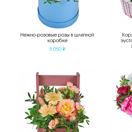
Нежно-розовые розы в шляпной
Кор
коробке
эуст
5 050