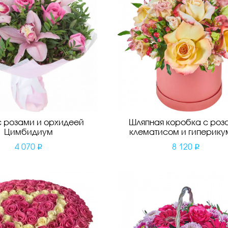
с розами и орхидеей
Шляпная коробка с роз
Цимбидиум
клематисом и гиперик
4 070
8 120