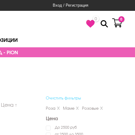
Вход / Регистрация
0
0
ОЗИЦИИ
 - PION
Очистить фильтры
Цена ↑
Роза
Маме
Розовые
Цена
До 2500 руб
от 2500 до 3500