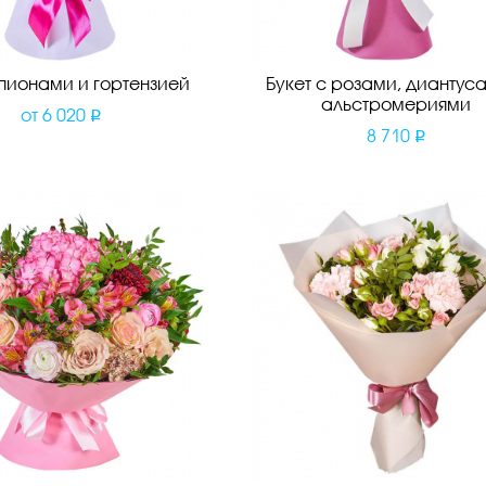
 пионами и гортензией
Букет с розами, диантус
альстромериями
от
6 020
8 710