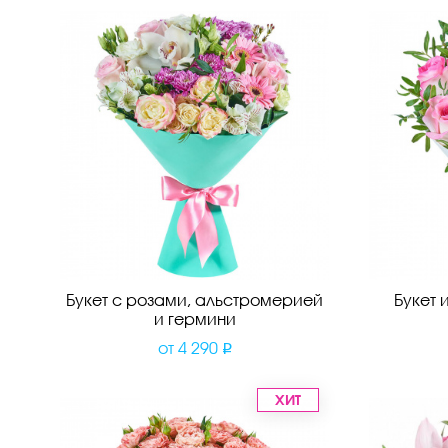
Букет с розами, альстромерией
Букет 
и гермини
от
4 290
ХИТ