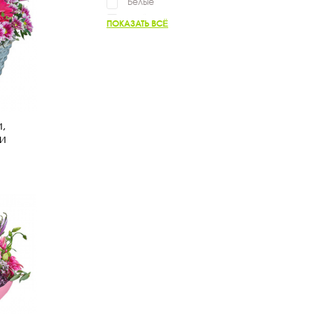
Белые
Зелёные
ПОКАЗАТЬ ВСЁ
Нежные
Яркие
Фиолетовые
Жёлтые
Разноцветные
Оранжевые
,
и