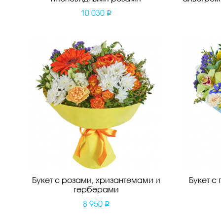
10 030
Букет с розами, хризантемами и
Букет с
герберами
8 950