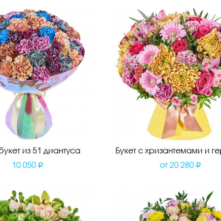
букет из 51 диантуса
Букет с хризантемами и г
10 050
от
20 280