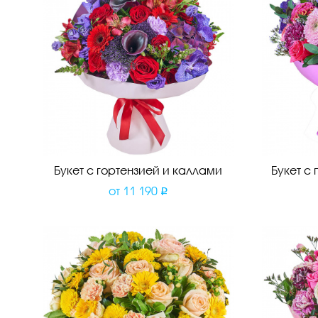
Букет с гортензией и каллами
Букет с
от
11 190