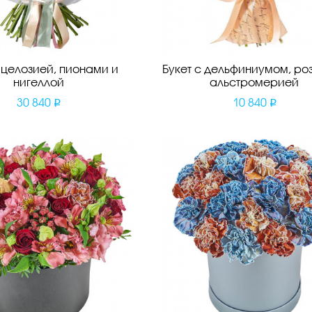
с целозией, пионами и
Букет с дельфиниумом, ро
нигеллой
альстромерией
30 840
10 840