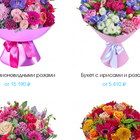
 пионовидными розами
Букет с ирисами и роз
от
15 190
от
5 410