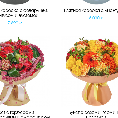
 коробка с бовардией,
Шляпная коробка с диант
нтусом и эустомой
6 030
7 890
кет с герберами,
Букет с розами, гермин
ериями и амарантусом
целозией