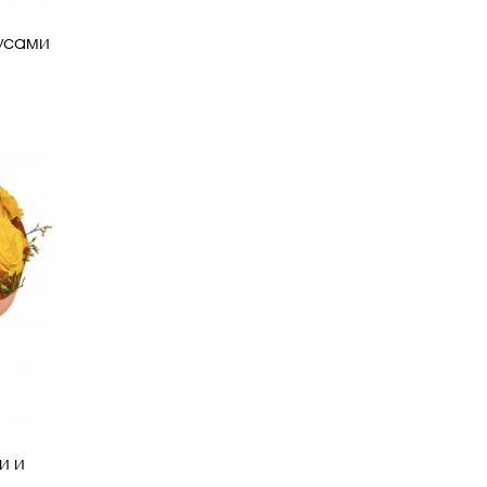
усами
и и