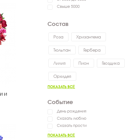
Свыше 5000
Состав
Роза
Хризантема
Тюльпан
Гербера
Лилия
Пион
Гвоздика
Орхидея
ПОКАЗАТЬ ВСЁ
и и
Событие
День рождения
Сказать люблю
Сказать прости
Выздоравливай
ПОКАЗАТЬ ВСЁ
Сказать спасибо