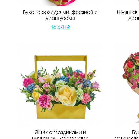
Букет с орхидеями, фрезией и
Шляпная
диантусами
диа
16 570
Ящик с гвоздиками и
Бу
пионовидными розами
альстром