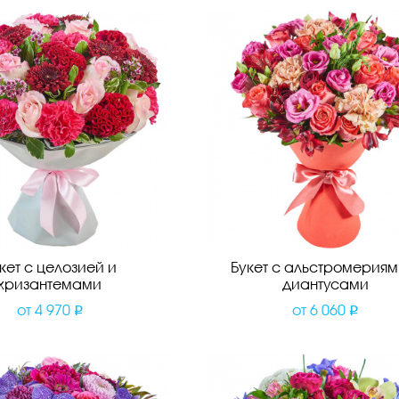
кет с целозией и
Букет с альстромериям
хризантемами
диантусами
от
4 970
от
6 060