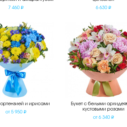
7 460
6 630
 гортензией и ирисами
Букет с белыми орхидея
кустовыми розами
от
5 950
от
6 340