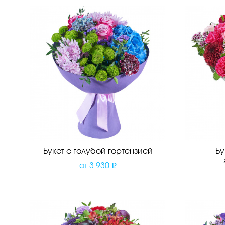
Букет с голубой гортензией
Бу
от
3 930