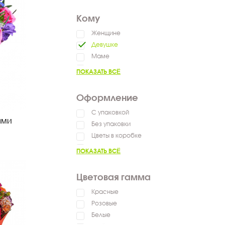
Пожелать успехов
Кому
Женщине
Девушке
Маме
Мужчине
ПОКАЗАТЬ ВСЁ
Ребенку
Коллеге
Оформление
С упаковкой
ами
Без упаковки
Цветы в коробке
Цветы в ящике
ПОКАЗАТЬ ВСЁ
Цветовая гамма
Красные
Розовые
Белые