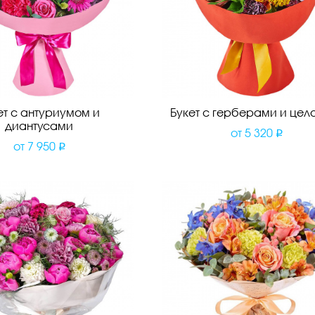
ет с антуриумом и
Букет с герберами и цел
диантусами
от
5 320
от
7 950