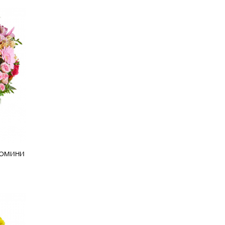
ермини