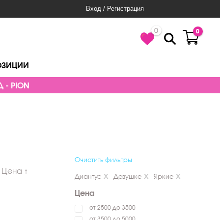
Вход / Регистрация
0
0
ОЗИЦИИ
 - PION
Очистить фильтры
Цена ↑
Диантус
Девушке
Яркие
Цена
от 2500 до 3500
от 3500 до 5000