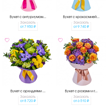
Букет с антуриумом...
Букет с крокосмией...
Заказать
Заказать
от
7 950
от
9 740
Букет с орхидеями ...
Букет с розами и г...
Заказать
Заказать
от
8 720
от
6 510