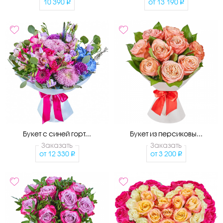
10 390
от
13 190
Букет с синей горт...
Букет из персиковы...
Заказать
Заказать
от
12 330
от
3 200