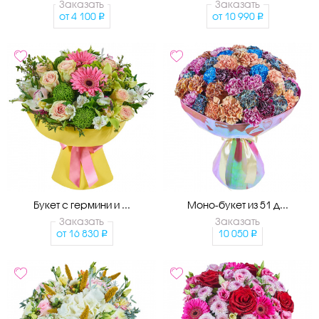
Заказать
Заказать
от
4 100
от
10 990
Букет с гермини и ...
Моно-букет из 51 д...
Заказать
Заказать
от
16 830
10 050