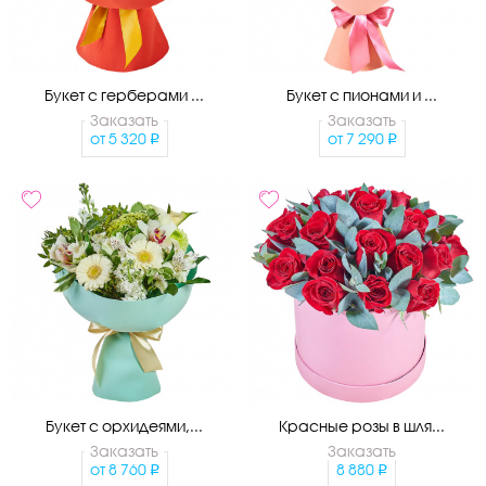
Букет с герберами ...
Букет с пионами и ...
Заказать
Заказать
от
5 320
от
7 290
Букет с орхидеями,...
Красные розы в шля...
Заказать
Заказать
от
8 760
8 880