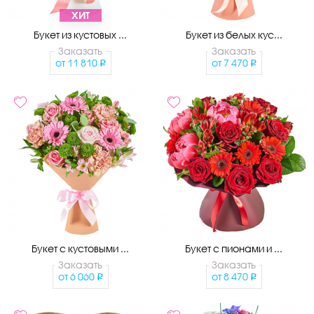
ХИТ
Букет из кустовых ...
Букет из белых кус...
Заказать
Заказать
от
11 810
от
7 470
Букет с кустовыми ...
Букет с пионами и ...
Заказать
Заказать
от
6 060
от
8 470