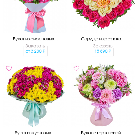
Букет из сиреневых...
Сердце из роз в ко...
Заказать
Заказать
от
3 230
15 890
Букет из кустовых ...
Букет с гортензией...