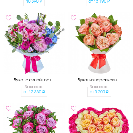
10 390
от
13 190
Букет с синей горт...
Букет из персиковы...
Заказать
Заказать
от
12 330
от
3 200