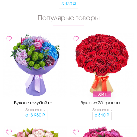
8 130
Популярые товары
ХИТ
Букет с голубой го...
Букет из 25 красны...
Заказать
Заказать
от
3 930
6 310