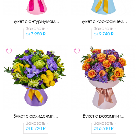
Букет с антуриумом...
Букет с крокосмией...
Заказать
Заказать
от
7 950
от
9 740
Букет с орхидеями ...
Букет с розами и г...
Заказать
Заказать
от
8 720
от
6 510