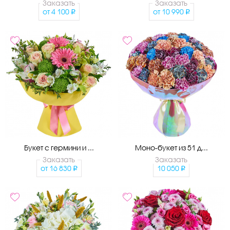
Заказать
Заказать
от
4 100
от
10 990
Букет с гермини и ...
Моно-букет из 51 д...
Заказать
Заказать
от
16 830
10 050