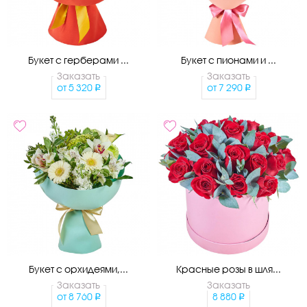
Букет с герберами ...
Букет с пионами и ...
Заказать
Заказать
от
5 320
от
7 290
Букет с орхидеями,...
Красные розы в шля...
Заказать
Заказать
от
8 760
8 880