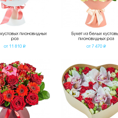
з кустовых пионовидных
Букет из белых кустов
роз
пионовидных роз
от
11 810
от
7 470