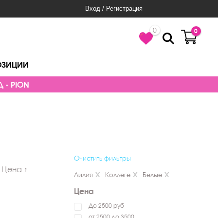
Вход / Регистрация
0
0
ОЗИЦИИ
 - PION
Очистить фильтры
Цена ↑
Лилия
Коллеге
Белые
Цена
До 2500 руб
от 2500 до 3500