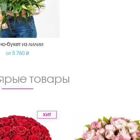
о-букет из лилии
от
5 760
ярые товары
ХИТ