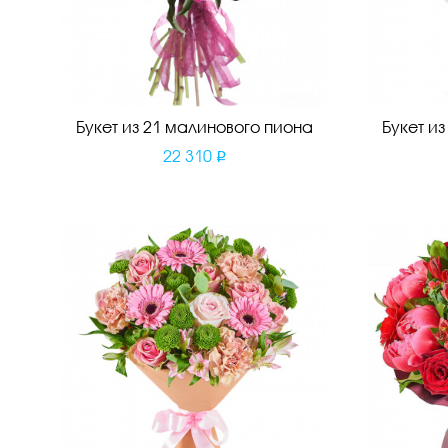
Букет из 21 малинового пиона
Букет и
22 310