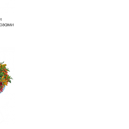
и
озами