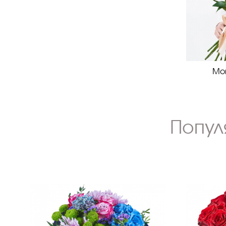
Мон
Попул