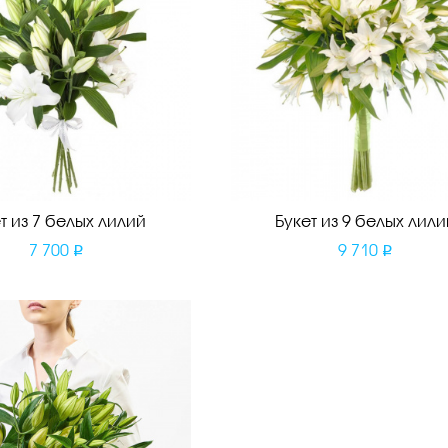
т из 7 белых лилий
Букет из 9 белых лили
7 700
9 710