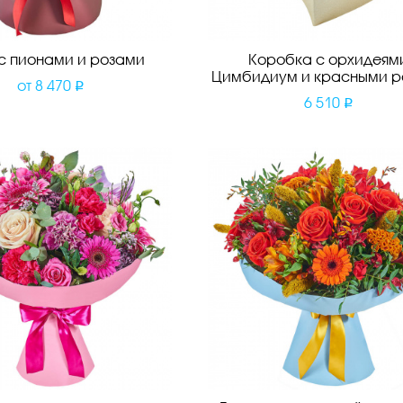
 с пионами и розами
Коробка с орхидеям
Цимбидиум и красными р
от
8 470
6 510