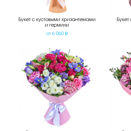
Букет с кустовыми хризантемами
Букет
и гермини
от
6 060