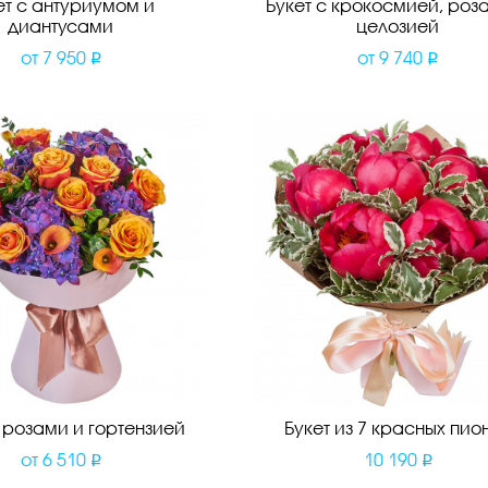
ет с антуриумом и
Букет с крокосмией, роз
диантусами
целозией
от
7 950
от
9 740
с розами и гортензией
Букет из 7 красных пио
от
6 510
10 190