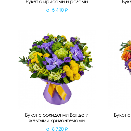
Букет с ирисами и розами
Бук
от
5 410
Букет с орхидеями Ванда и
Букет 
желтыми хризантемами
от
8 720