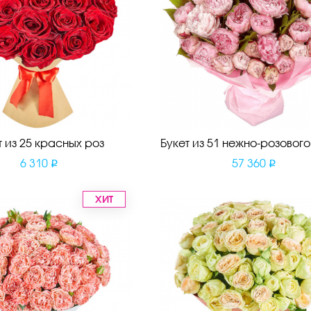
т из 25 красных роз
Букет из 51 нежно-розовог
6 310
57 360
ХИТ