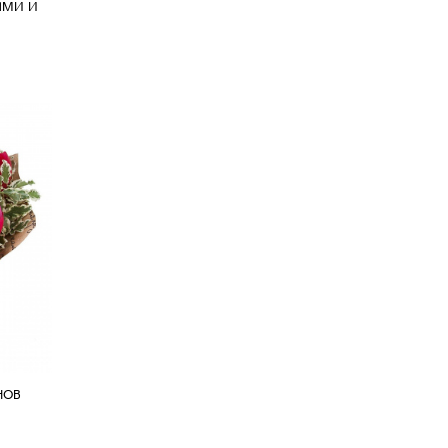
ами и
нов