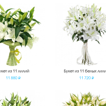
укет из 11 лилий
Букет из 11 белых лил
11 880
11 720