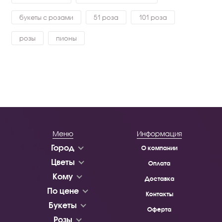
букеты с розами
51 роза
101 роза
розы
пионы
Меню
Информация
Город
О компании
Цветы
Оплата
Кому
Доставка
По цене
Контакты
Букеты
Оферта
Розы