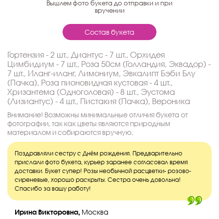
Вышлем фото букета до отправки и при
вручении
Состав букета
Гортензия - 2 шт., Диантус - 7 шт., Орхидея
Цимбидиум - 7 шт., Роза 50см (Голландия, Эквадор) -
7 шт., Иланг-иланг, Лимониум, Эвкалипт Бэби Блу
(Пачка), Роза пионовидная кустовая - 4 шт.,
Хризантема (Одноголовая) - 8 шт., Эустома
(Лизиантус) - 4 шт., Пистакия (Пачка), Вероника
Внимание! Возможны минимальные отличия букета от
фотографии, так как цветы являются природным
материалом и собираются вручную.
Поздравляли сестру с Днём рождения. Предварительно
прислали фото букета, курьер заранее согласовал время
доставки. Букет супер! Розы необычной расцветки- розово-
сиреневые, хорошо раскрыты. Сестра очень довольна!
Спасибо за вашу работу!
Ирина Викторовна,
Москва