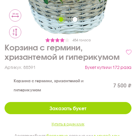
35 см
45 см
454 голоса
Корзина с гермини,
хризантемой и гиперикумом
Артикул:
88591
Букет купили 172 раза
Корзина с гермини, хризантемой и
7 500
гиперикумом
Заказать букет
Купить в один клик
Доставим букет
бесплатно
сегодня или
в другой день
.