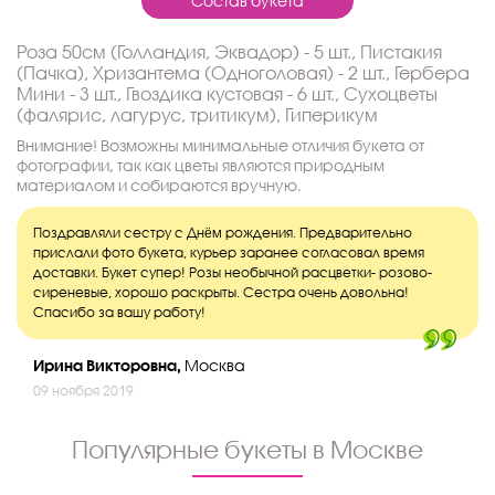
Состав букета
Роза 50см (Голландия, Эквадор) - 5 шт., Пистакия
(Пачка), Хризантема (Одноголовая) - 2 шт., Гербера
Мини - 3 шт., Гвоздика кустовая - 6 шт., Сухоцветы
(фалярис, лагурус, тритикум), Гиперикум
Внимание! Возможны минимальные отличия букета от
фотографии, так как цветы являются природным
материалом и собираются вручную.
Поздравляли сестру с Днём рождения. Предварительно
прислали фото букета, курьер заранее согласовал время
доставки. Букет супер! Розы необычной расцветки- розово-
сиреневые, хорошо раскрыты. Сестра очень довольна!
Спасибо за вашу работу!
Ирина Викторовна,
Москва
09 ноября 2019
Популярные букеты в Москве