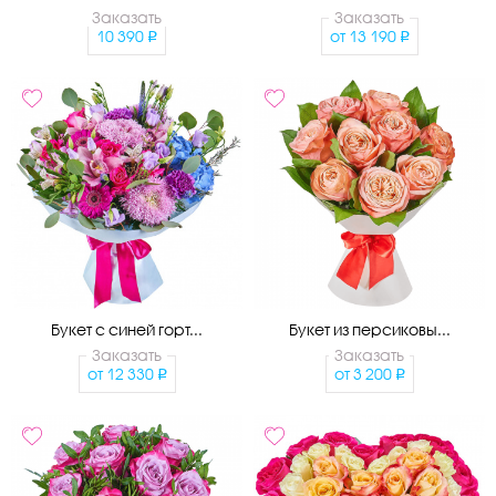
Заказать
Заказать
10 390
от
13 190
Букет с синей горт...
Букет из персиковы...
Заказать
Заказать
от
12 330
от
3 200