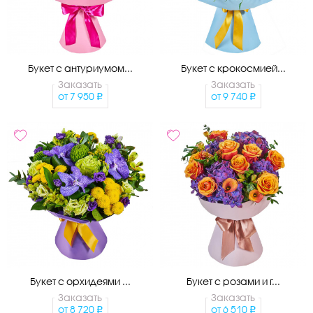
Букет с антуриумом...
Букет с крокосмией...
Заказать
Заказать
от
7 950
от
9 740
Букет с орхидеями ...
Букет с розами и г...
Заказать
Заказать
от
8 720
от
6 510