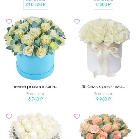
от
8 760
8 880
Белые розы в шляпн...
35 белых роз в шля...
Заказать
Заказать
8 740
9 960