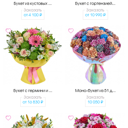
Букет из кустовых ...
Букет с гортензией...
Заказать
Заказать
от
4 100
от
10 990
Букет с гермини и ...
Моно-букет из 51 д...
Заказать
Заказать
от
16 830
10 050