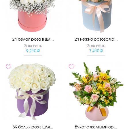
21 белая роза в шл...
21 нежно розовая р...
Заказать
Заказать
9 210
7 410
39 белых роз в шля...
Букет с желтыми ор...