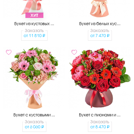
ХИТ
Букет из кустовых ...
Букет из белых кус...
Заказать
Заказать
от
11 810
от
7 470
Букет с кустовыми ...
Букет с пионами и ...
Заказать
Заказать
от
6 060
от
8 470