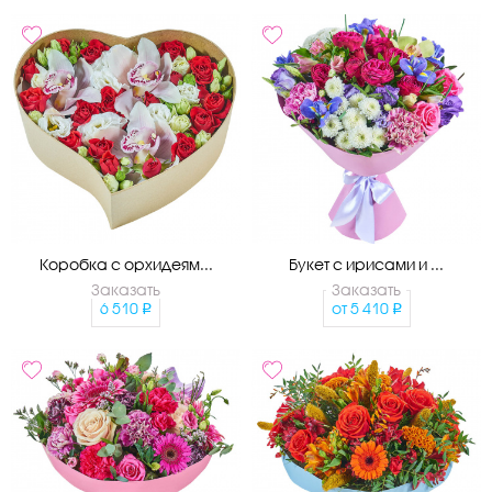
Коробка с орхидеям...
Букет с ирисами и ...
Заказать
Заказать
6 510
от
5 410