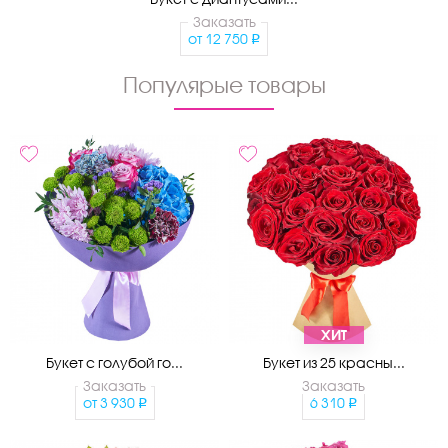
Заказать
от
12 750
Популярые товары
ХИТ
Букет с голубой го...
Букет из 25 красны...
Заказать
Заказать
от
3 930
6 310