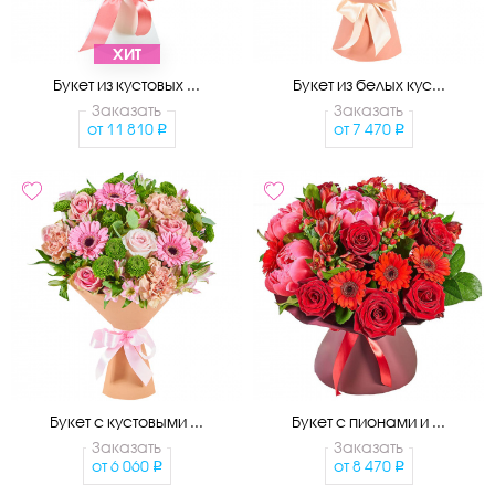
ХИТ
Букет из кустовых ...
Букет из белых кус...
Заказать
Заказать
от
11 810
от
7 470
Букет с кустовыми ...
Букет с пионами и ...
Заказать
Заказать
от
6 060
от
8 470