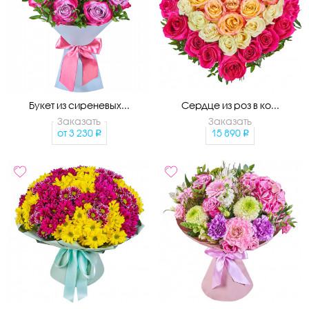
Букет из сиреневых...
Сердце из роз в ко...
Заказать
Заказать
от
3 230
15 890