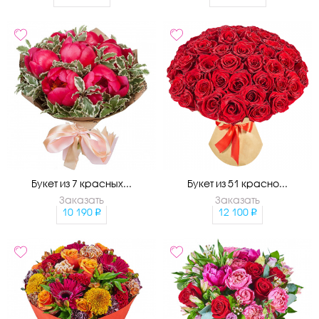
Букет из 7 красных...
Букет из 51 красно...
Заказать
Заказать
10 190
12 100