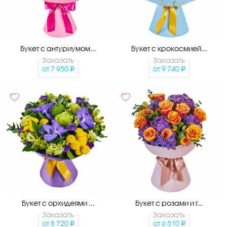
Букет с антуриумом...
Букет с крокосмией...
Заказать
Заказать
от
7 950
от
9 740
Букет с орхидеями ...
Букет с розами и г...
Заказать
Заказать
от
8 720
от
6 510