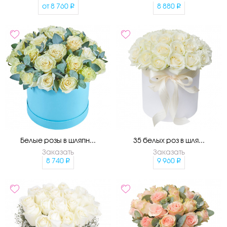
от
8 760
8 880
Белые розы в шляпн...
35 белых роз в шля...
Заказать
Заказать
8 740
9 960