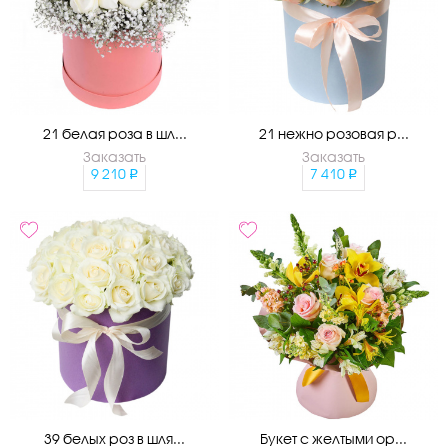
21 белая роза в шл...
21 нежно розовая р...
Заказать
Заказать
9 210
7 410
39 белых роз в шля...
Букет с желтыми ор...