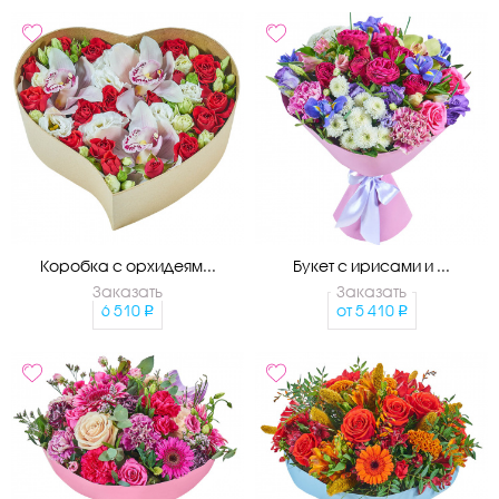
Коробка с орхидеям...
Букет с ирисами и ...
Заказать
Заказать
6 510
от
5 410