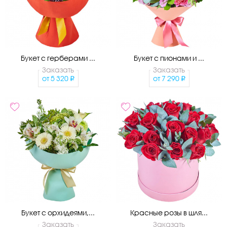
Букет с герберами ...
Букет с пионами и ...
Заказать
Заказать
от
5 320
от
7 290
Букет с орхидеями,...
Красные розы в шля...
Заказать
Заказать