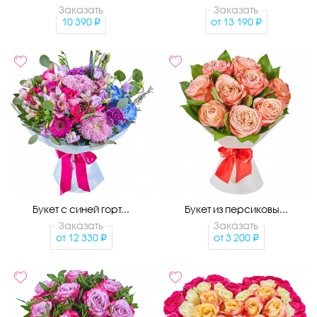
Заказать
Заказать
10 390
от
13 190
Букет с синей горт...
Букет из персиковы...
Заказать
Заказать
от
12 330
от
3 200