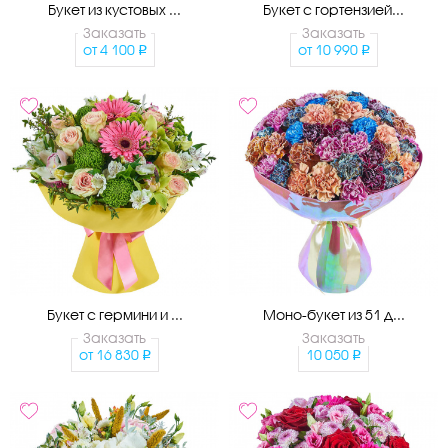
Букет из кустовых ...
Букет с гортензией...
Заказать
Заказать
от
4 100
от
10 990
Букет с гермини и ...
Моно-букет из 51 д...
Заказать
Заказать
от
16 830
10 050