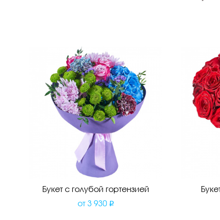
Букет с голубой гортензией
Буке
от
3 930