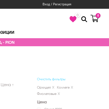
Вход / Регистрация
0
0
ОЗИЦИИ
 - PION
Очистить фильтры
Цена ↑
Орхидея
Коллеге
Фиолетовые
Цена