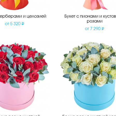
 герберами и целозией
Букет с пионами и кусто
розами
от
5 320
от
7 290