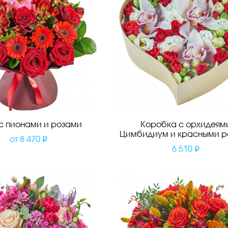
 с пионами и розами
Коробка с орхидеям
Цимбидиум и красными р
от
8 470
6 510