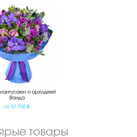
диантусами и орхидеей
Ванда
от
12 750
ярые товары