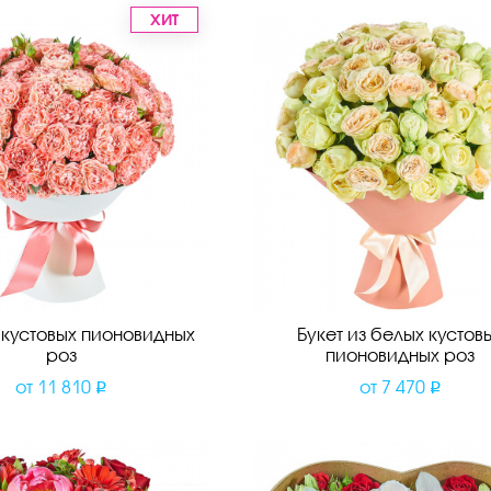
ХИТ
з кустовых пионовидных
Букет из белых кустов
роз
пионовидных роз
от
11 810
от
7 470