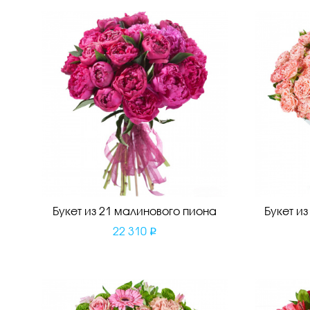
Букет из 21 малинового пиона
Букет и
22 310