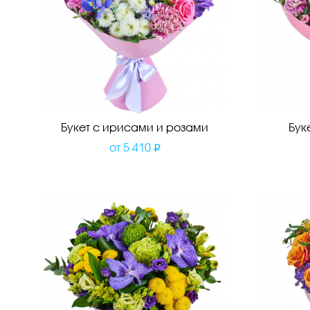
Букет с ирисами и розами
Бук
от
5 410