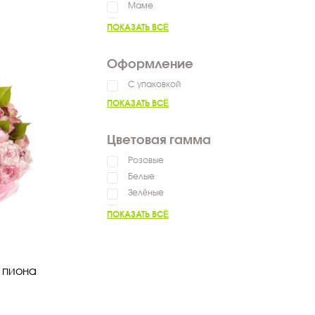
Маме
Мужчине
ПОКАЗАТЬ ВСЁ
Коллеге
Оформление
С упаковкой
ПОКАЗАТЬ ВСЁ
Цветовая гамма
Розовые
Белые
Зелёные
Нежные
ПОКАЗАТЬ ВСЁ
Яркие
Фиолетовые
Жёлтые
о пиона
Разноцветные
Оранжевые