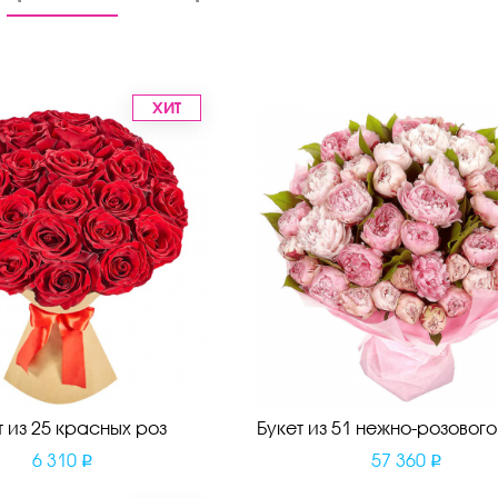
ХИТ
т из 25 красных роз
Букет из 51 нежно-розовог
6 310
57 360