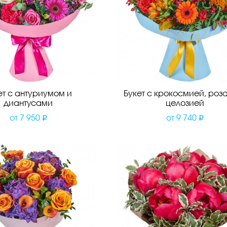
ет с антуриумом и
Букет с крокосмией, роз
диантусами
целозией
от
7 950
от
9 740