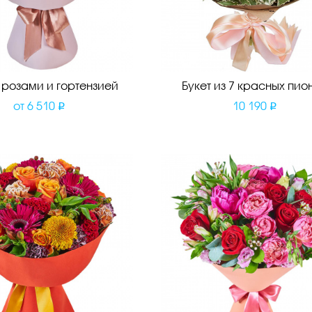
с розами и гортензией
Букет из 7 красных пио
от
6 510
10 190