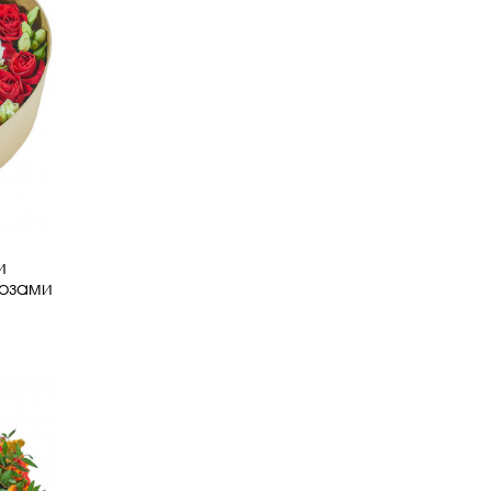
и
озами