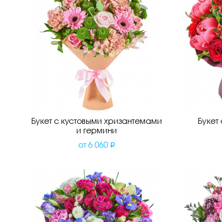
Букет с кустовыми хризантемами
Букет
и гермини
от
6 060