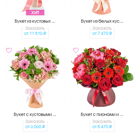
ХИТ
Букет из кустовых ...
Букет из белых кус...
Заказать
Заказать
от
11 810
от
7 470
Букет с кустовыми ...
Букет с пионами и ...
Заказать
Заказать
от
6 060
от
8 470