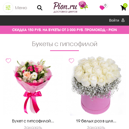
0
0
Меню
Войти
СКИДКА 150 РУБ. НА БУКЕТЫ ОТ 3 000 РУБ. ПРОМОКОД - PION
букеты с гипсофилой
Букет с гипсофилой...
19 белых роз в шля...
Заказать
Заказать