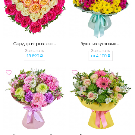
Сердце из роз в ко...
Букет из кустовых ...
Заказать
Заказать
15 890
от
4 100