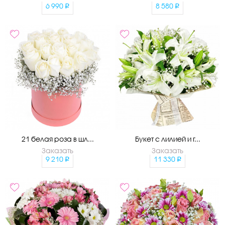
6 990
8 580
21 белая роза в шл...
Букет с лилией и г...
Заказать
Заказать
9 210
11 330