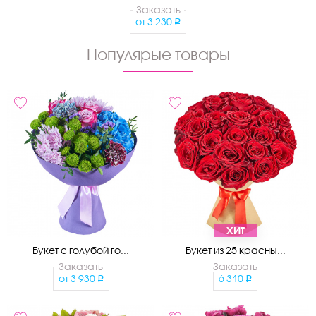
Заказать
от
3 230
Популярые товары
ХИТ
Букет с голубой го...
Букет из 25 красны...
Заказать
Заказать
от
3 930
6 310