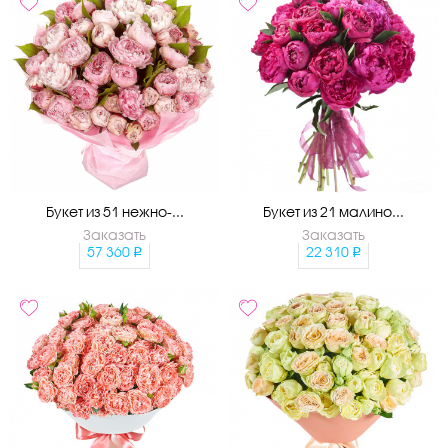
Букет из 51 нежно-...
Букет из 21 малино...
Заказать
Заказать
57 360
22 310