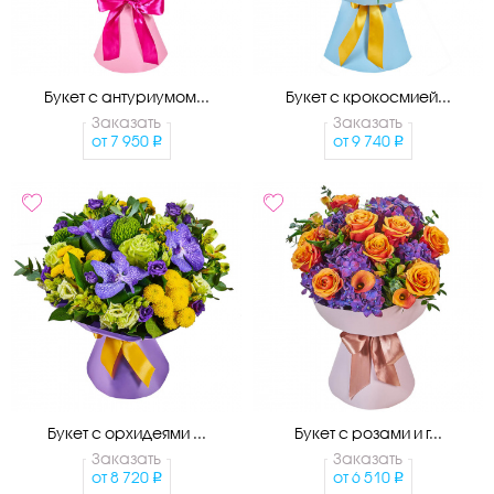
Букет с антуриумом...
Букет с крокосмией...
Заказать
Заказать
от
7 950
от
9 740
Букет с орхидеями ...
Букет с розами и г...
Заказать
Заказать
от
8 720
от
6 510