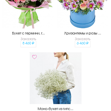
Букет с гермини, г...
Хризантемы и розы ...
Заказать
Заказать
8 460
6 460
Моно-букет из гипс...