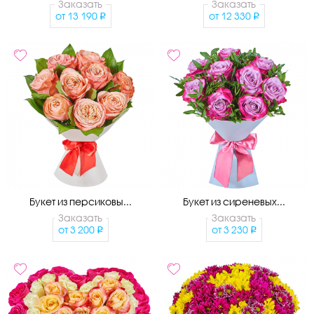
Заказать
Заказать
от
13 190
от
12 330
Букет из персиковы...
Букет из сиреневых...
Заказать
Заказать
от
3 200
от
3 230