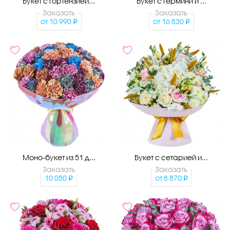
Букет с гортензией...
Букет с гермини и ...
Заказать
Заказать
от
10 990
от
16 830
Моно-букет из 51 д...
Букет с сетарией и...
Заказать
Заказать
10 050
от
8 870