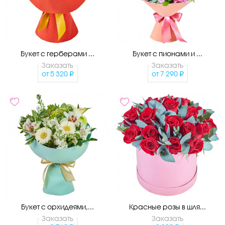
Букет с герберами ...
Букет с пионами и ...
Заказать
Заказать
от
5 320
от
7 290
Букет с орхидеями,...
Красные розы в шля...
Заказать
Заказать