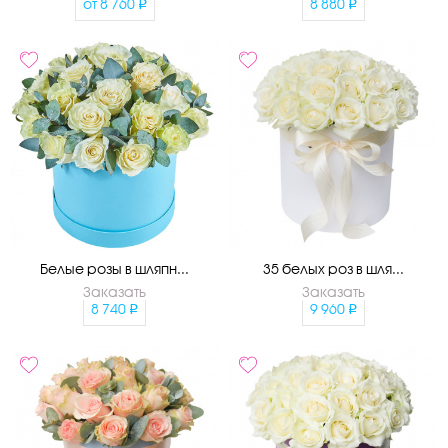
от
8 760
8 880
Белые розы в шляпн...
35 белых роз в шля...
Заказать
Заказать
8 740
9 960