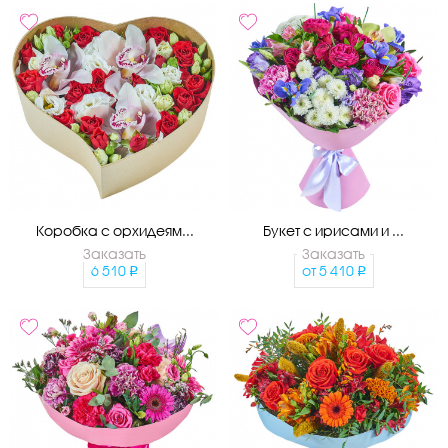
Коробка с орхидеям...
Букет с ирисами и ...
Заказать
Заказать
6 510
от
5 410