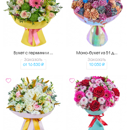
Букет с гермини и ...
Моно-букет из 51 д...
Заказать
Заказать
от
16 830
10 050