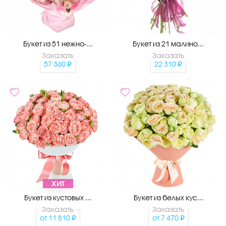
Букет из 51 нежно-...
Букет из 21 малино...
Заказать
Заказать
57 360
22 310
ХИТ
Букет из кустовых ...
Букет из белых кус...
Заказать
Заказать
от
11 810
от
7 470