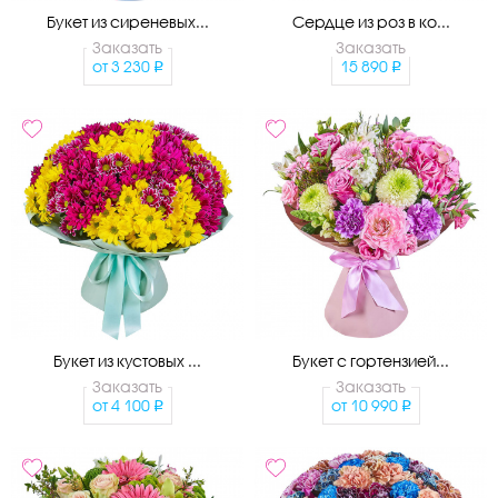
Букет из сиреневых...
Сердце из роз в ко...
Заказать
Заказать
от
3 230
15 890
Букет из кустовых ...
Букет с гортензией...
Заказать
Заказать
от
4 100
от
10 990