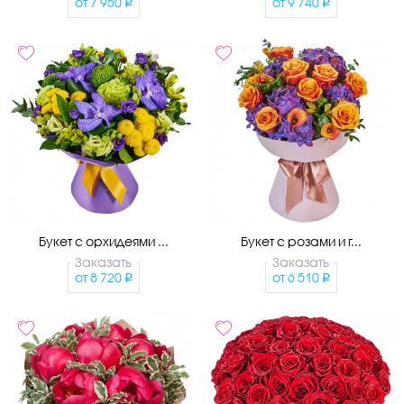
от
7 950
от
9 740
Букет с орхидеями ...
Букет с розами и г...
Заказать
Заказать
от
8 720
от
6 510