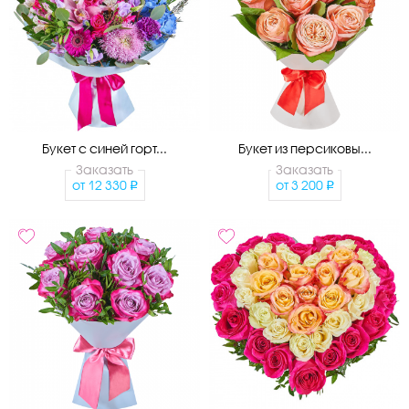
Букет с синей горт...
Букет из персиковы...
Заказать
Заказать
от
12 330
от
3 200