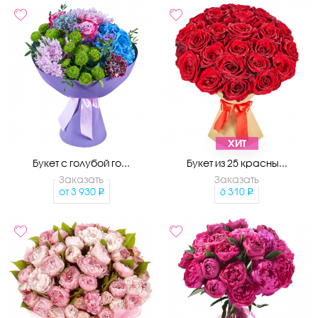
ХИТ
Букет с голубой го...
Букет из 25 красны...
Заказать
Заказать
от
3 930
6 310