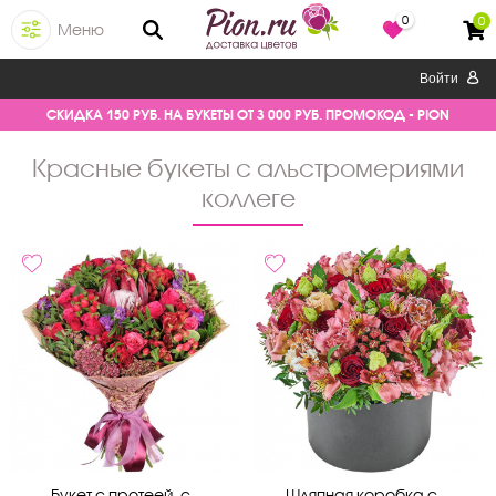
0
0
Меню
Войти
СКИДКА 150 РУБ. НА БУКЕТЫ ОТ 3 000 РУБ. ПРОМОКОД - PION
красные букеты с альстромериями
коллеге
Букет с протеей, с...
Шляпная коробка с ...