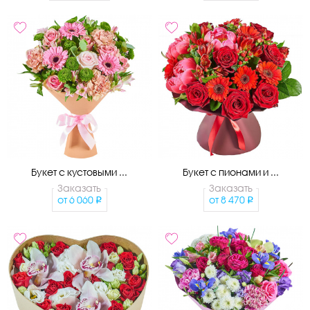
Букет с кустовыми ...
Букет с пионами и ...
Заказать
Заказать
от
6 060
от
8 470