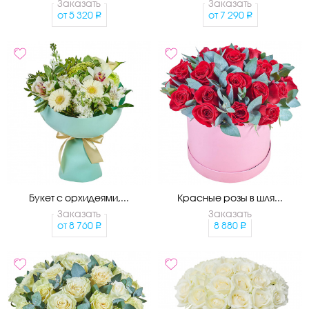
Заказать
Заказать
от
5 320
от
7 290
Букет с орхидеями,...
Красные розы в шля...
Заказать
Заказать
от
8 760
8 880