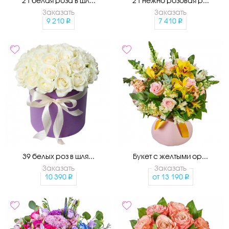
21 белая роза в шл...
21 нежно розовая р...
Заказать
Заказать
9 210
7 410
39 белых роз в шля...
Букет с желтыми ор...
Заказать
Заказать
10 390
от
13 190