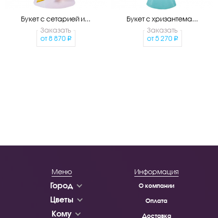
Букет с сетарией и...
Букет с хризантема...
Заказать
Заказать
от
8 870
от
5 270
Меню
Информация
Город
О компании
Цветы
Оплата
Кому
Доставка