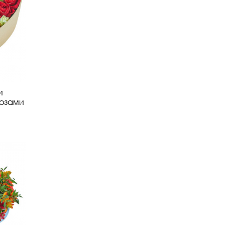
и
озами