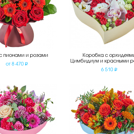
 с пионами и розами
Коробка с орхидеям
Цимбидиум и красными р
от
8 470
6 510