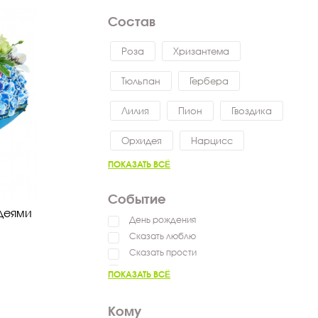
Состав
Роза
Хризантема
Тюльпан
Гербера
Лилия
Пион
Гвоздика
Орхидея
Нарцисс
ПОКАЗАТЬ ВСЁ
Событие
идеями
День рождения
Сказать люблю
Сказать прости
Выздоравливай
ПОКАЗАТЬ ВСЁ
Сказать спасибо
Пожелать успехов
Кому