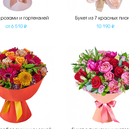
с розами и гортензией
Букет из 7 красных пио
от
6 510
10 190