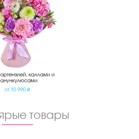
 гортензией, каллами и
ранункулюсами
от
10 990
ярые товары