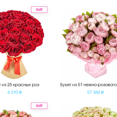
ХИТ
т из 25 красных роз
Букет из 51 нежно-розовог
6 310
57 360
ХИТ