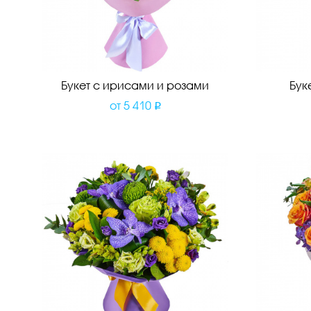
Букет с ирисами и розами
Бук
от
5 410