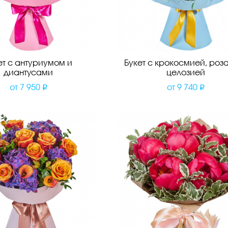
ет с антуриумом и
Букет с крокосмией, роз
диантусами
целозией
от
7 950
от
9 740