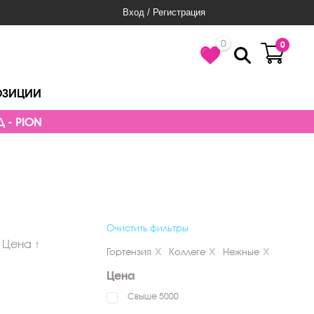
Вход / Регистрация
0
0
ОЗИЦИИ
 - PION
Очистить фильтры
Цена ↑
Гортензия
Коллеге
Нежные
Цена
Свыше 5000