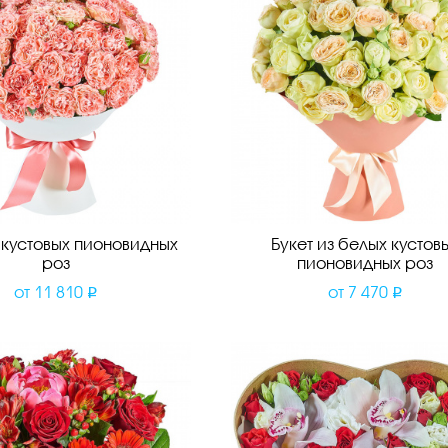
з кустовых пионовидных
Букет из белых кустов
роз
пионовидных роз
от
11 810
от
7 470