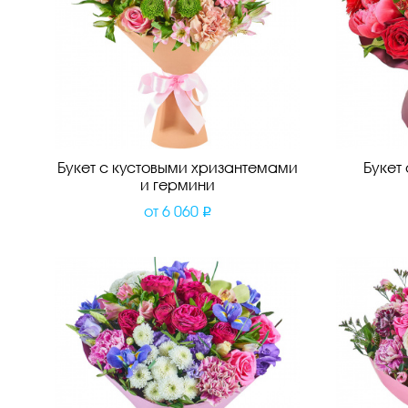
Букет с кустовыми хризантемами
Букет
и гермини
от
6 060