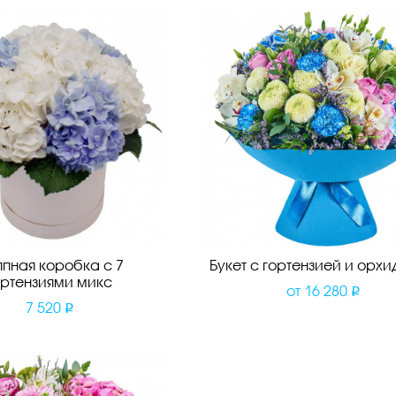
пная коробка с 7
Букет с гортензией и орх
ортензиями микс
от
16 280
7 520