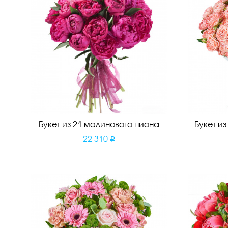
Букет из 21 малинового пиона
Букет и
22 310