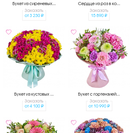
Букет из сиреневых...
Сердце из роз в ко...
Заказать
Заказать
от
3 230
15 890
Букет из кустовых ...
Букет с гортензией...
Заказать
Заказать
от
4 100
от
10 990