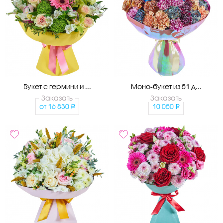
Букет с гермини и ...
Моно-букет из 51 д...
Заказать
Заказать
от
16 830
10 050