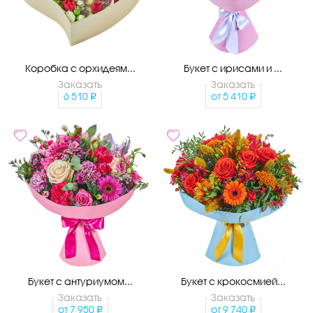
Коробка с орхидеям...
Букет с ирисами и ...
Заказать
Заказать
6 510
от
5 410
Букет с антуриумом...
Букет с крокосмией...
Заказать
Заказать
от
7 950
от
9 740