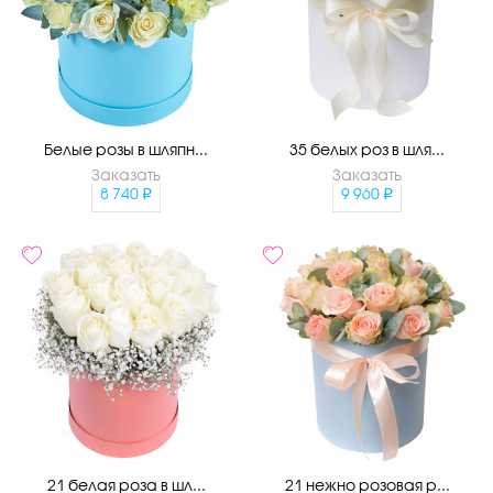
Белые розы в шляпн...
35 белых роз в шля...
Заказать
Заказать
8 740
9 960
21 белая роза в шл...
21 нежно розовая р...