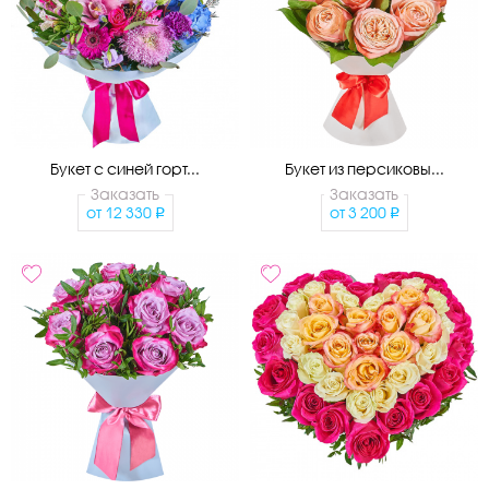
Букет с синей горт...
Букет из персиковы...
Заказать
Заказать
от
12 330
от
3 200