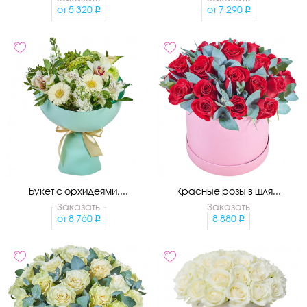
от
5 320
от
7 290
Букет с орхидеями,...
Красные розы в шля...
Заказать
Заказать
от
8 760
8 880