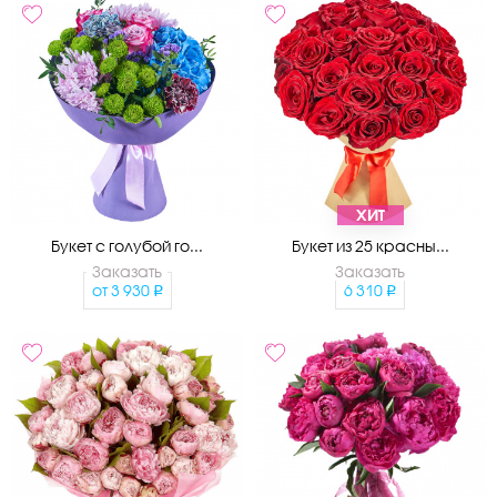
ХИТ
Букет с голубой го...
Букет из 25 красны...
Заказать
Заказать
от
3 930
6 310