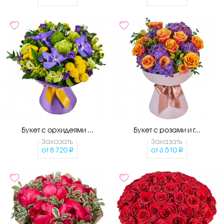
Букет с орхидеями ...
Букет с розами и г...
Заказать
Заказать
от
8 720
от
6 510