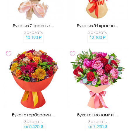
Букет из 7 красных...
Букет из 51 красно...
Заказать
Заказать
10 190
12 100
Букет с герберами ...
Букет с пионами и ...
Заказать
Заказать
от
5 320
от
7 290