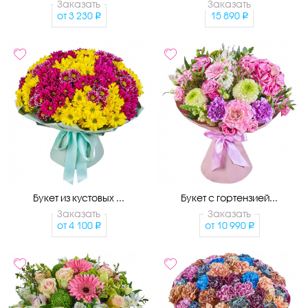
Заказать
Заказать
от
3 230
15 890
Букет из кустовых ...
Букет с гортензией...
Заказать
Заказать
от
4 100
от
10 990