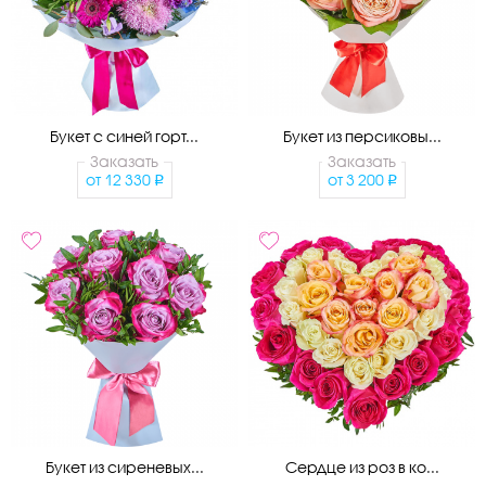
Букет с синей горт...
Букет из персиковы...
Заказать
Заказать
от
12 330
от
3 200
Букет из сиреневых...
Сердце из роз в ко...