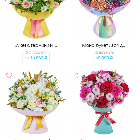
Букет с гермини и ...
Моно-букет из 51 д...
Заказать
Заказать
от
16 830
10 050