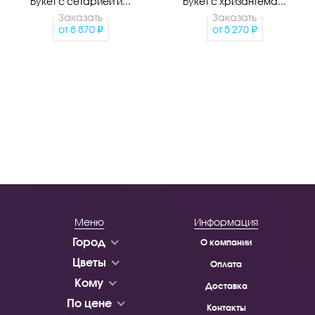
Букет с сетарией и...
Букет с хризантема...
Заказать
Заказать
от
8 870
от
5 270
Меню
Информация
Город
О компании
Цветы
Оплата
Кому
Доставка
По цене
Контакты