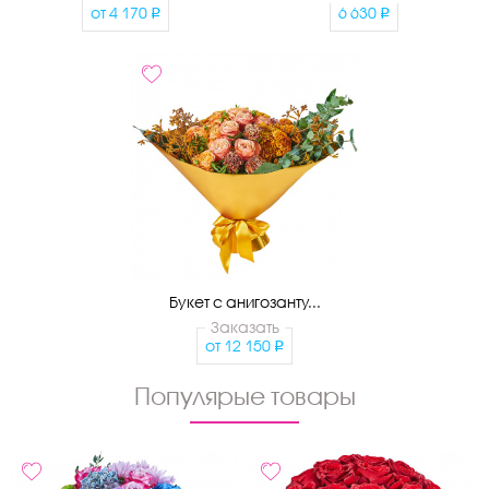
от
4 170
6 630
Букет с анигозанту...
Заказать
от
12 150
Популярые товары