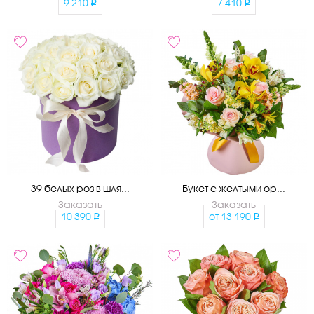
9 210
7 410
39 белых роз в шля...
Букет с желтыми ор...
Заказать
Заказать
10 390
от
13 190