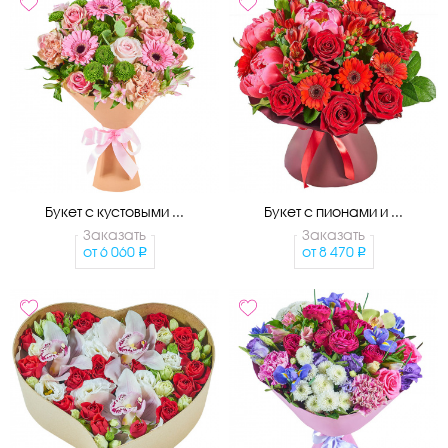
Букет с кустовыми ...
Букет с пионами и ...
Заказать
Заказать
от
6 060
от
8 470