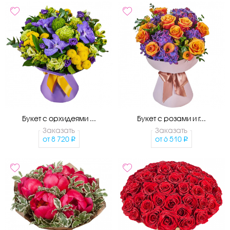
Букет с орхидеями ...
Букет с розами и г...
Заказать
Заказать
от
8 720
от
6 510