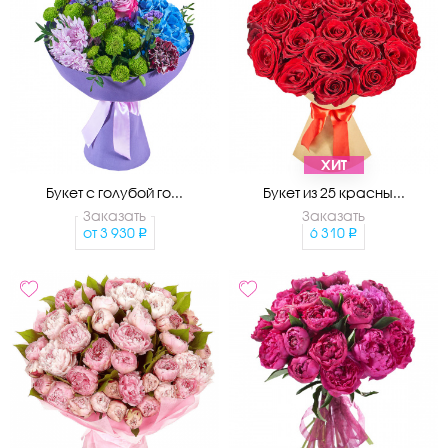
ХИТ
Букет с голубой го...
Букет из 25 красны...
Заказать
Заказать
от
3 930
6 310