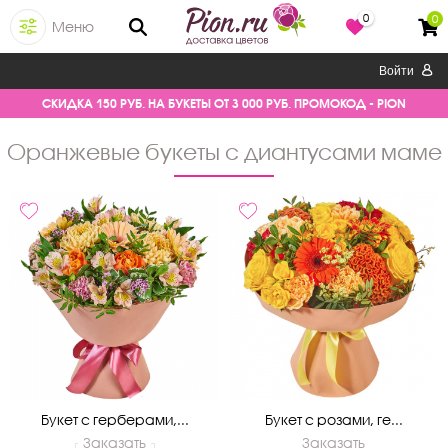
0
0
Меню
Войти
СКИДКА 150 РУБ. НА БУКЕТЫ ОТ 3 000 РУБ. ПРОМОКОД - PION
оранжевые букеты с диантусами маме
Букет с герберами,...
Букет с розами, ге...
Заказать
Заказать