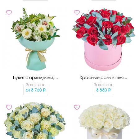
Букет с орхидеями,...
Красные розы в шля...
Заказать
Заказать
от
8 760
8 880