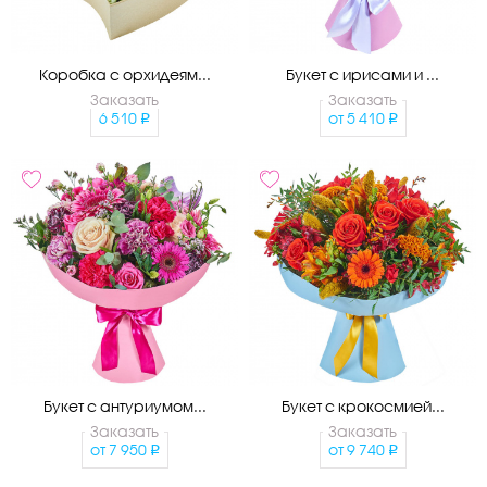
Коробка с орхидеям...
Букет с ирисами и ...
Заказать
Заказать
6 510
от
5 410
Букет с антуриумом...
Букет с крокосмией...
Заказать
Заказать
от
7 950
от
9 740