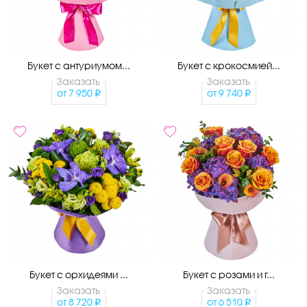
Букет с антуриумом...
Букет с крокосмией...
Заказать
Заказать
от
7 950
от
9 740
Букет с орхидеями ...
Букет с розами и г...
Заказать
Заказать
от
8 720
от
6 510