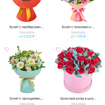
Букет с герберами ...
Букет с пионами и ...
Заказать
Заказать
от
5 320
от
7 290
Букет с орхидеями,...
Красные розы в шля...
Заказать
Заказать