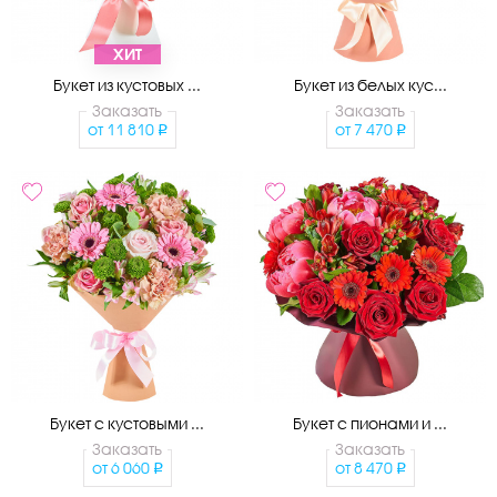
ХИТ
Букет из кустовых ...
Букет из белых кус...
Заказать
Заказать
от
11 810
от
7 470
Букет с кустовыми ...
Букет с пионами и ...
Заказать
Заказать
от
6 060
от
8 470