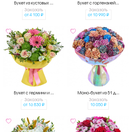
Букет из кустовых ...
Букет с гортензией...
Заказать
Заказать
от
4 100
от
10 990
Букет с гермини и ...
Моно-букет из 51 д...
Заказать
Заказать
от
16 830
10 050