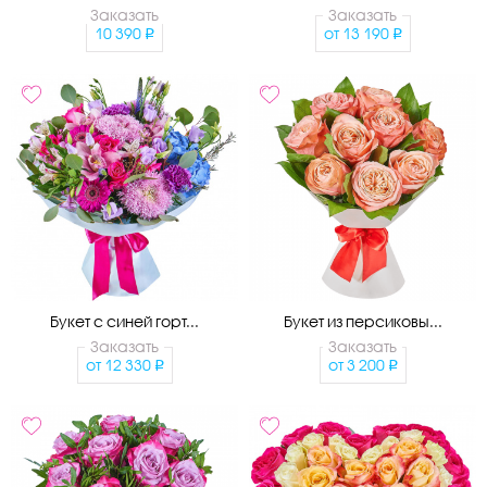
Заказать
Заказать
10 390
от
13 190
Букет с синей горт...
Букет из персиковы...
Заказать
Заказать
от
12 330
от
3 200