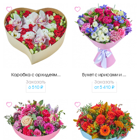
Коробка с орхидеям...
Букет с ирисами и ...
Заказать
Заказать
6 510
от
5 410