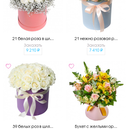
21 белая роза в шл...
21 нежно розовая р...
Заказать
Заказать
9 210
7 410
39 белых роз в шля...
Букет с желтыми ор...