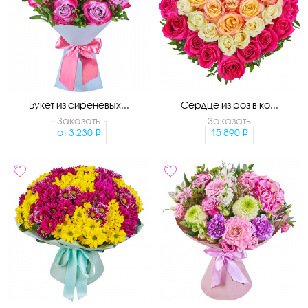
Букет из сиреневых...
Сердце из роз в ко...
Заказать
Заказать
от
3 230
15 890