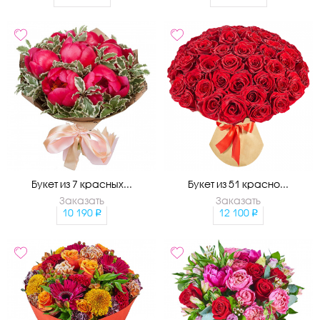
Букет из 7 красных...
Букет из 51 красно...
Заказать
Заказать
10 190
12 100