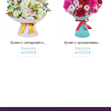
Букет с сетарией и...
Букет с хризантема...
Заказать
Заказать
от
8 870
от
5 270