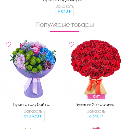
Заказать
9 810
Популярые товары
ХИТ
Букет с голубой го...
Букет из 25 красны...
Заказать
Заказать
от
3 930
6 310