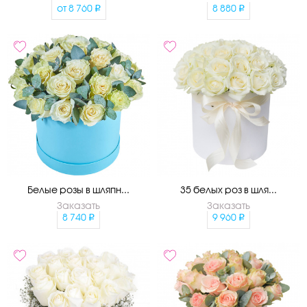
от
8 760
8 880
Белые розы в шляпн...
35 белых роз в шля...
Заказать
Заказать
8 740
9 960