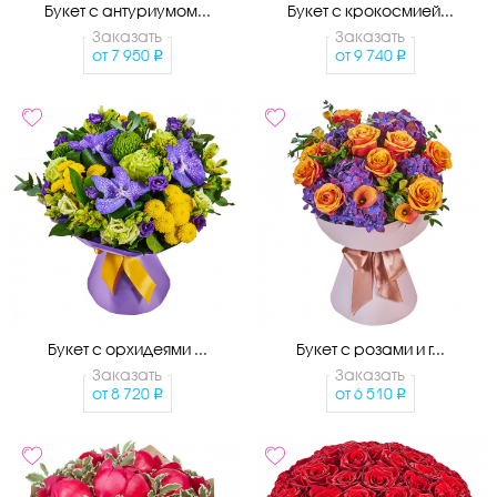
Букет с антуриумом...
Букет с крокосмией...
Заказать
Заказать
от
7 950
от
9 740
Букет с орхидеями ...
Букет с розами и г...
Заказать
Заказать
от
8 720
от
6 510