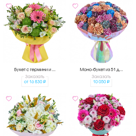
Букет с гермини и ...
Моно-букет из 51 д...
Заказать
Заказать
от
16 830
10 050