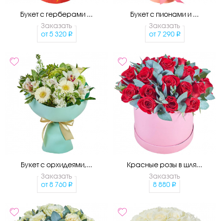
Букет с герберами ...
Букет с пионами и ...
Заказать
Заказать
от
5 320
от
7 290
Букет с орхидеями,...
Красные розы в шля...
Заказать
Заказать
от
8 760
8 880