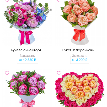
Букет с синей горт...
Букет из персиковы...
Заказать
Заказать
от
12 330
от
3 200