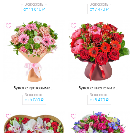
Заказать
Заказать
от
11 810
от
7 470
Букет с кустовыми ...
Букет с пионами и ...
Заказать
Заказать
от
6 060
от
8 470