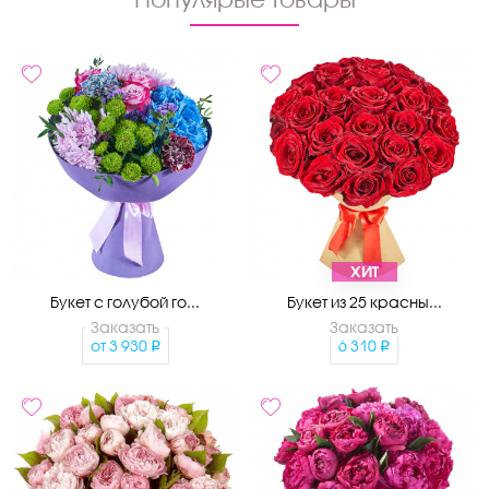
ХИТ
Букет с голубой го...
Букет из 25 красны...
Заказать
Заказать
от
3 930
6 310