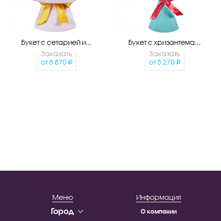
Букет с сетарией и...
Букет с хризантема...
Заказать
Заказать
от
8 870
от
5 270
Меню
Информация
Город
О компании