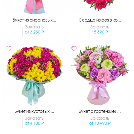
Букет из сиреневых...
Сердце из роз в ко...
Заказать
Заказать
от
3 230
15 890
Букет из кустовых ...
Букет с гортензией...
Заказать
Заказать
от
4 100
от
10 990