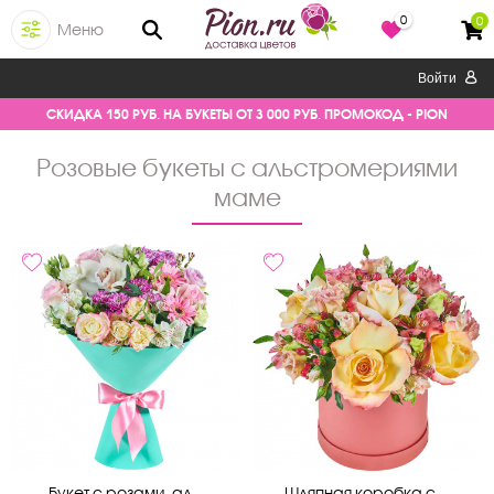
0
0
Меню
Войти
СКИДКА 150 РУБ. НА БУКЕТЫ ОТ 3 000 РУБ. ПРОМОКОД - PION
розовые букеты с альстромериями
маме
Букет с розами, ал...
Шляпная коробка с ...