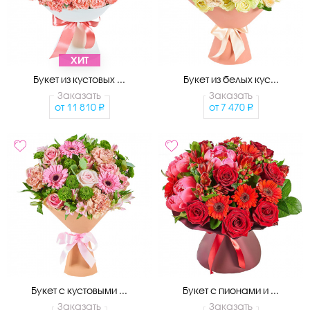
ХИТ
Букет из кустовых ...
Букет из белых кус...
Заказать
Заказать
от
11 810
от
7 470
Букет с кустовыми ...
Букет с пионами и ...
Заказать
Заказать