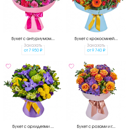
Букет с антуриумом...
Букет с крокосмией...
Заказать
Заказать
от
7 950
от
9 740
Букет с орхидеями ...
Букет с розами и г...