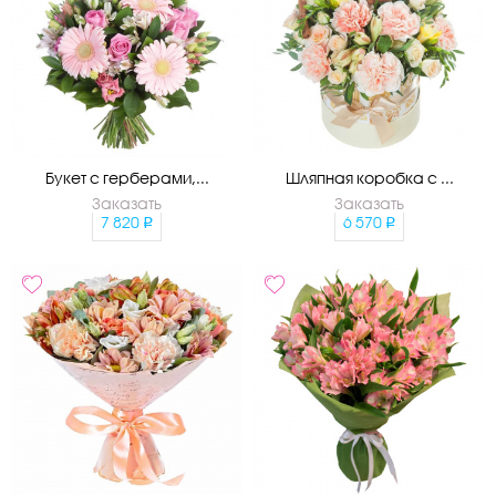
Букет с герберами,...
Шляпная коробка с ...
Заказать
Заказать
7 820
6 570