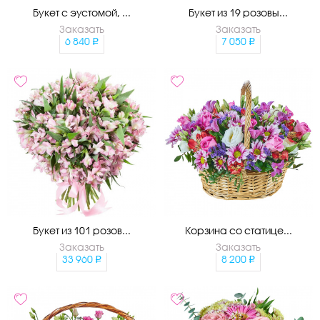
Букет с эустомой, ...
Букет из 19 розовы...
Заказать
Заказать
6 840
7 050
Букет из 101 розов...
Корзина со статице...
Заказать
Заказать
33 960
8 200