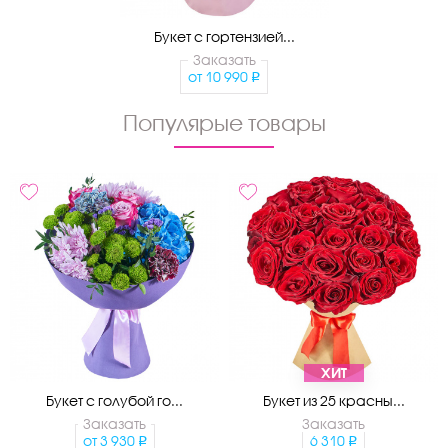
Букет с гортензией...
Заказать
от
10 990
Популярые товары
ХИТ
Букет с голубой го...
Букет из 25 красны...
Заказать
Заказать
от
3 930
6 310