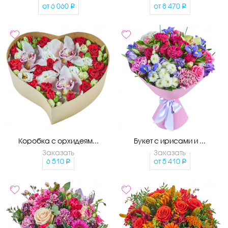
от
6 060
от
8 470
Коробка с орхидеям...
Букет с ирисами и ...
Заказать
Заказать
6 510
от
5 410