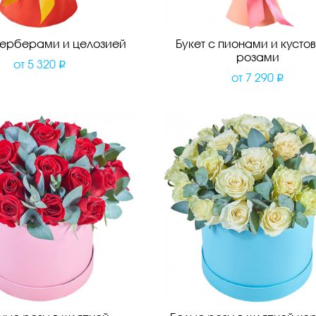
 герберами и целозией
Букет с пионами и кусто
розами
от
5 320
от
7 290