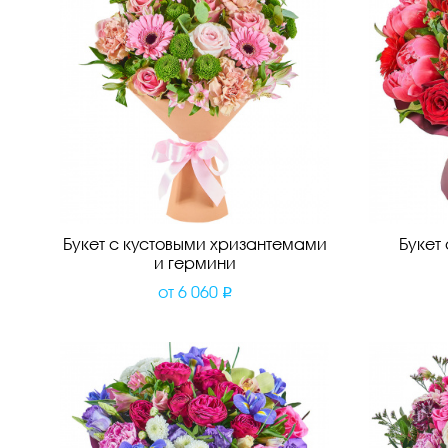
Букет с кустовыми хризантемами
Букет
и гермини
от
6 060