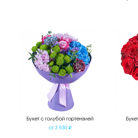
Букет с голубой гортензией
Буке
от
3 930