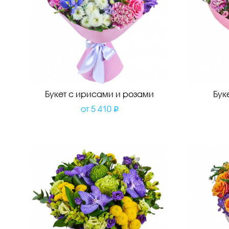
Букет с ирисами и розами
Бук
от
5 410