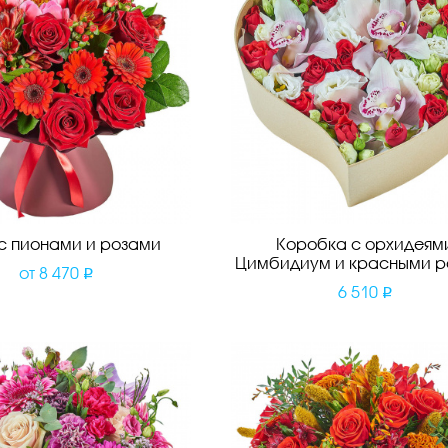
 с пионами и розами
Коробка с орхидеям
Цимбидиум и красными р
от
8 470
6 510