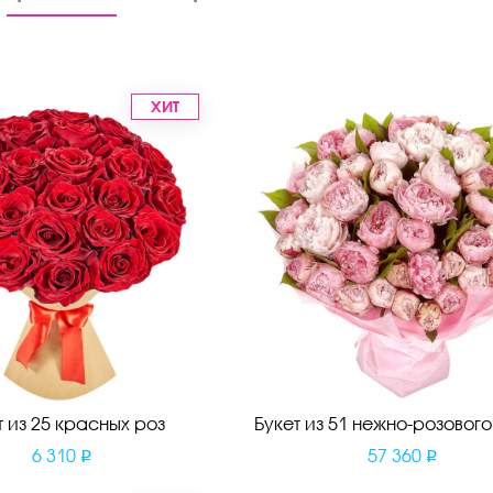
ХИТ
т из 25 красных роз
Букет из 51 нежно-розовог
6 310
57 360