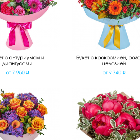
ет с антуриумом и
Букет с крокосмией, роз
диантусами
целозией
от
7 950
от
9 740