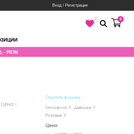
Вход / Регистрация
0
0
ОЗИЦИИ
 - PION
Очистить фильтры
Цена ↑
Гипсофила
Девушке
Розовые
Цена