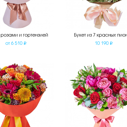
с розами и гортензией
Букет из 7 красных пио
от
6 510
10 190