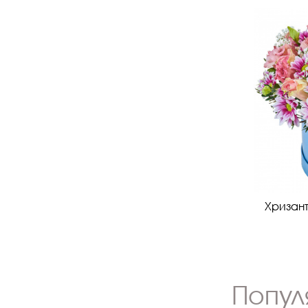
Хризант
Попул