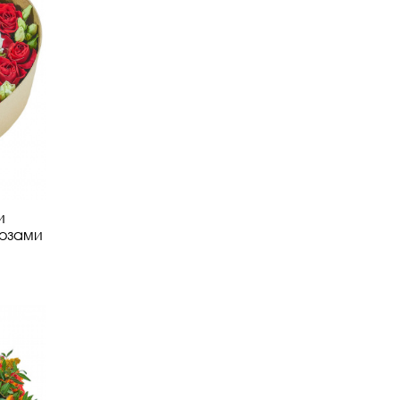
и
озами