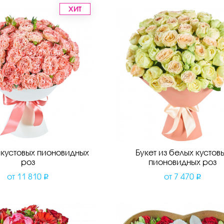
ХИТ
з кустовых пионовидных
Букет из белых кустов
роз
пионовидных роз
от
11 810
от
7 470