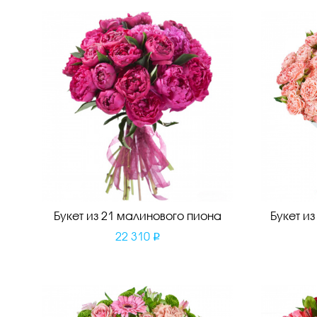
Букет из 21 малинового пиона
Букет и
22 310