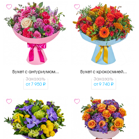
Букет с антуриумом...
Букет с крокосмией...
Заказать
Заказать
от
7 950
от
9 740