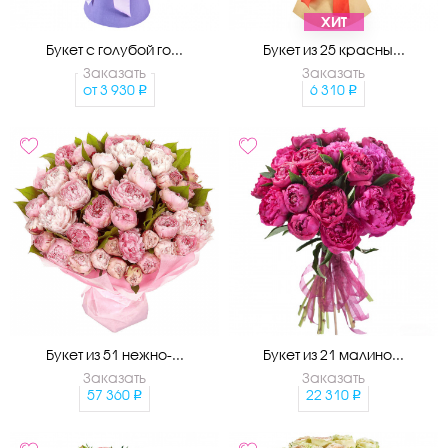
ХИТ
Букет с голубой го...
Букет из 25 красны...
Заказать
Заказать
от
3 930
6 310
Букет из 51 нежно-...
Букет из 21 малино...
Заказать
Заказать
57 360
22 310