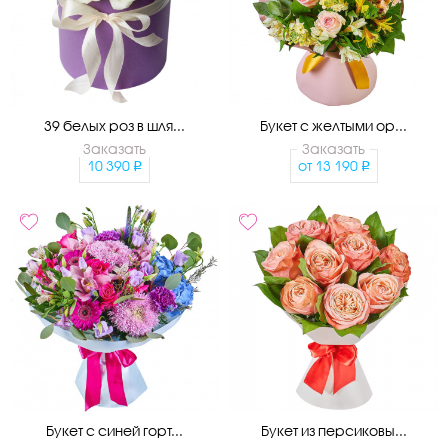
39 белых роз в шля...
Букет с желтыми ор...
Заказать
Заказать
10 390
от
13 190
Букет с синей горт...
Букет из персиковы...