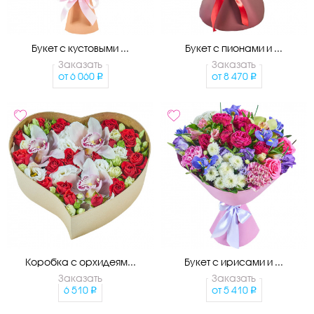
Букет с кустовыми ...
Букет с пионами и ...
Заказать
Заказать
от
6 060
от
8 470
Коробка с орхидеям...
Букет с ирисами и ...
Заказать
Заказать
6 510
от
5 410