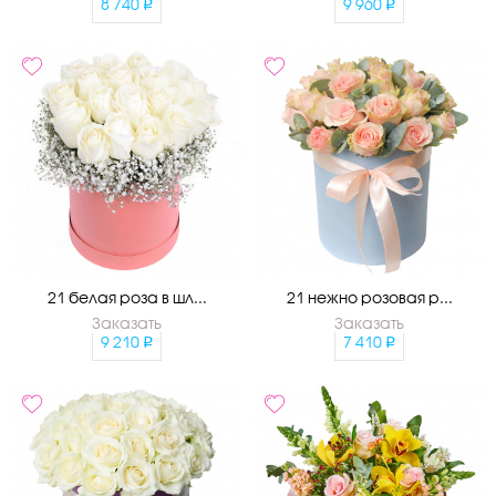
8 740
9 960
21 белая роза в шл...
21 нежно розовая р...
Заказать
Заказать
9 210
7 410