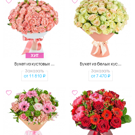
ХИТ
Букет из кустовых ...
Букет из белых кус...
Заказать
Заказать
от
11 810
от
7 470