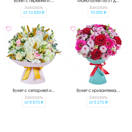
Букет с гермини и ...
Моно-букет из 51 д...
Заказать
Заказать
от
16 830
10 050
Букет с сетарией и...
Букет с хризантема...
Заказать
Заказать
от
8 870
от
5 270