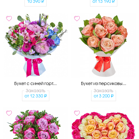
10 390
от
13 190
Букет с синей горт...
Букет из персиковы...
Заказать
Заказать
от
12 330
от
3 200