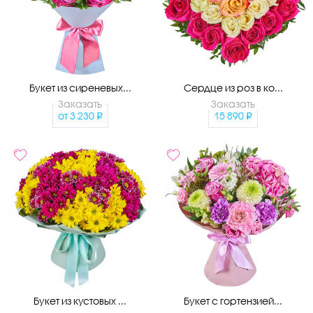
Букет из сиреневых...
Сердце из роз в ко...
Заказать
Заказать
от
3 230
15 890
Букет из кустовых ...
Букет с гортензией...