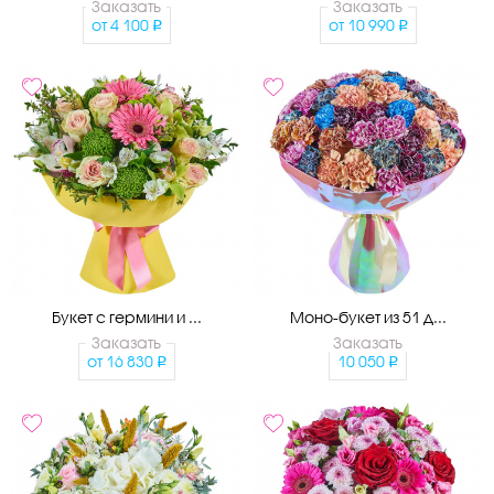
Заказать
Заказать
от
4 100
от
10 990
Букет с гермини и ...
Моно-букет из 51 д...
Заказать
Заказать
от
16 830
10 050