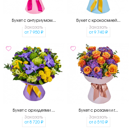
Букет с антуриумом...
Букет с крокосмией...
Заказать
Заказать
от
7 950
от
9 740
Букет с орхидеями ...
Букет с розами и г...
Заказать
Заказать
от
8 720
от
6 510