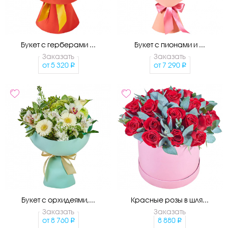
Букет с герберами ...
Букет с пионами и ...
Заказать
Заказать
от
5 320
от
7 290
Букет с орхидеями,...
Красные розы в шля...
Заказать
Заказать
от
8 760
8 880