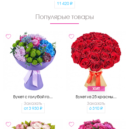
11 420
Популярые товары
ХИТ
Букет с голубой го...
Букет из 25 красны...
Заказать
Заказать
от
3 930
6 310