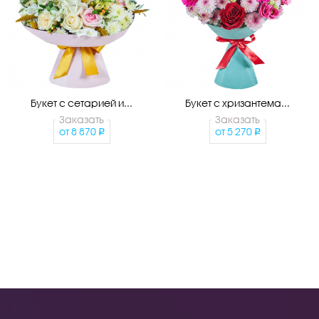
Букет с сетарией и...
Букет с хризантема...
Заказать
Заказать
от
8 870
от
5 270