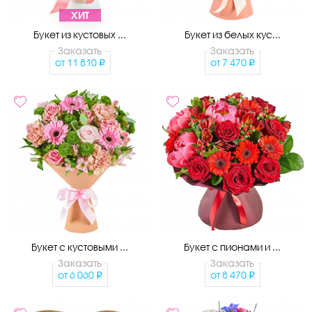
ХИТ
Букет из кустовых ...
Букет из белых кус...
Заказать
Заказать
от
11 810
от
7 470
Букет с кустовыми ...
Букет с пионами и ...
Заказать
Заказать
от
6 060
от
8 470