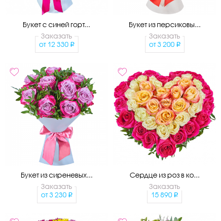
Букет с синей горт...
Букет из персиковы...
Заказать
Заказать
от
12 330
от
3 200
Букет из сиреневых...
Сердце из роз в ко...
Заказать
Заказать
от
3 230
15 890