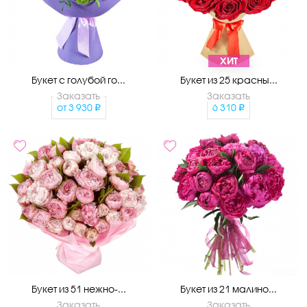
ХИТ
Букет с голубой го...
Букет из 25 красны...
Заказать
Заказать
от
3 930
6 310
Букет из 51 нежно-...
Букет из 21 малино...
Заказать
Заказать