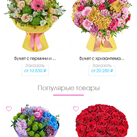
Букет с гермини и ...
Букет с хризантема...
Заказать
Заказать
от
16 830
от
20 280
Популярые товары