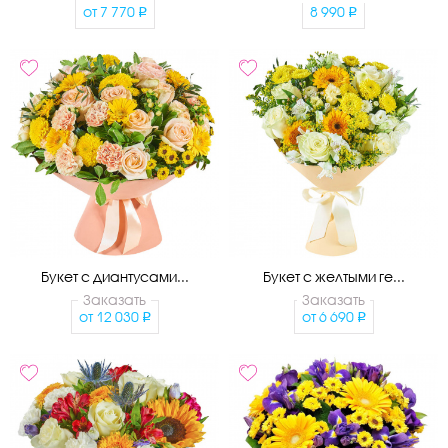
от
7 770
8 990
Букет с диантусами...
Букет с желтыми ге...
Заказать
Заказать
от
12 030
от
6 690