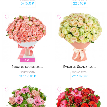
57 360
22 310
ХИТ
Букет из кустовых ...
Букет из белых кус...
Заказать
Заказать
от
11 810
от
7 470