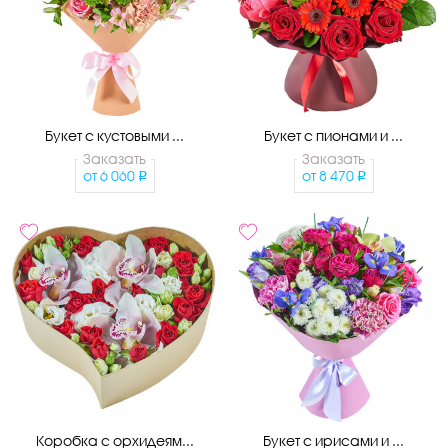
Букет с кустовыми ...
Букет с пионами и ...
Заказать
Заказать
от
6 060
от
8 470
Коробка с орхидеям...
Букет с ирисами и ...