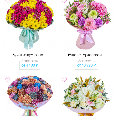
Букет из кустовых ...
Букет с гортензией...
Заказать
Заказать
от
4 100
от
10 990