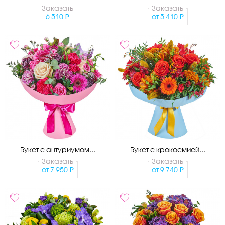
Заказать
Заказать
6 510
от
5 410
Букет с антуриумом...
Букет с крокосмией...
Заказать
Заказать
от
7 950
от
9 740