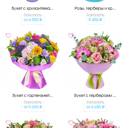
Букет с хризантема...
Розы, герберы и хр...
Заказать
Заказать
от
4 550
9 450
Букет с гортензией...
Букет с герберами ...
Заказать
Заказать
от
9 630
от
4 650