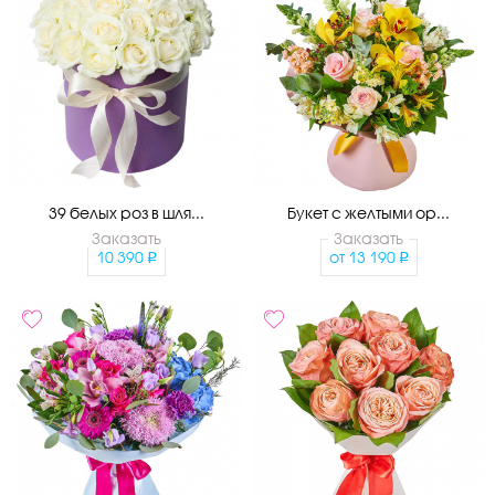
39 белых роз в шля...
Букет с желтыми ор...
Заказать
Заказать
10 390
от
13 190