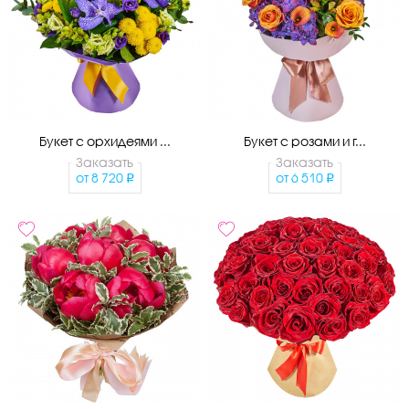
Букет с орхидеями ...
Букет с розами и г...
Заказать
Заказать
от
8 720
от
6 510