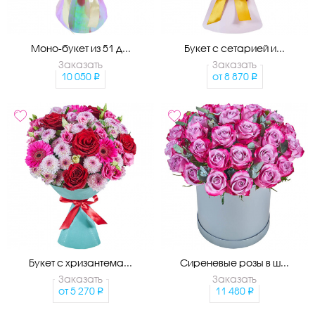
Моно-букет из 51 д...
Букет с сетарией и...
Заказать
Заказать
10 050
от
8 870
Букет с хризантема...
Сиреневые розы в ш...
Заказать
Заказать
от
5 270
11 480