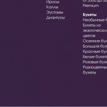
от 3500 до 5
Ирисы
Premium
Каллы
Эустомы
Букеты
Диантусы
Необычные 
Букеты из
экзотически
цветов
Осенние бу
Большие бук
Красные бу
Белые букет
Розовые бук
Разноцветн
букеты