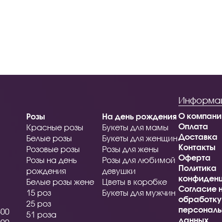
Информа
О компани
Розы
На день рождения
Оплата
Красные розы
Букеты для мамы
Доставка
Белые розы
Букеты для женщин
Контакты
Розовые розы
Розы для жены
Оферта
Розы на день
Розы для любимой
Политика
рождения
девушки
конфиденц
Белые розы жене
Цветы в коробке
Согласие 
15 роз
Букеты для мужчин
обработку
25 роз
персональ
500
51 роза
данных