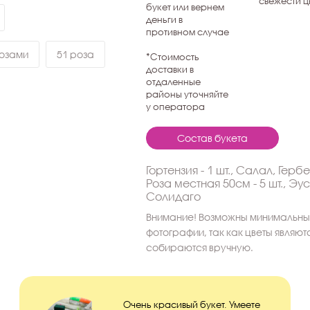
свежести ц
букет или вернем
деньги в
противном случае
розами
51 роза
*Стоимость
доставки в
отдаленные
районы уточняйте
у оператора
Состав букета
Гортензия - 1 шт., Салал, Герб
Роза местная 50см - 5 шт., Эус
Солидаго
Внимание! Возможны минимальные
фотографии, так как цветы являю
собираются вручную.
Очень красивый букет. Умеете