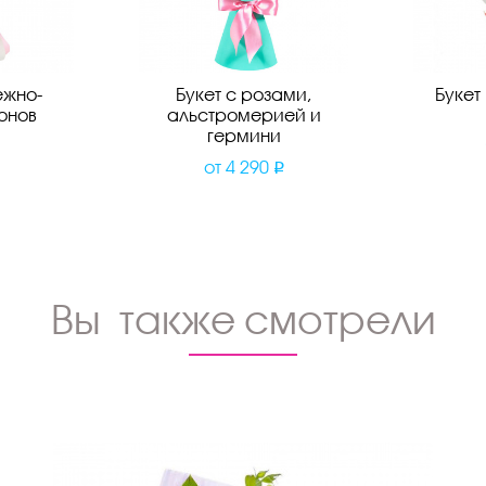
ежно-
Букет с розами,
Букет
онов
альстромерией и
гермини
от
4 290
Вы также смотрели