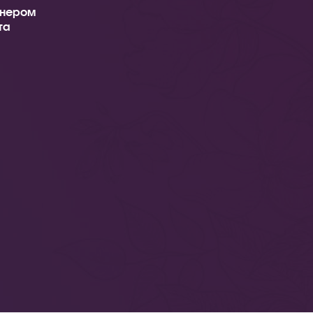
тнером
та