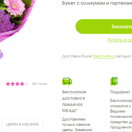
Букет с аллиумом и гортензи
Заказать
Купить в о
Доставим букет
бесплатно
сегодня
341 голос
Бесплатная
Подарок!
доставка в
Бесплатна
пределах
открытка с
МКАД!*
Вашими
пожелания
Доставляем
средство д
цветы в корзине
только свежие
продления
цветы. Заменим