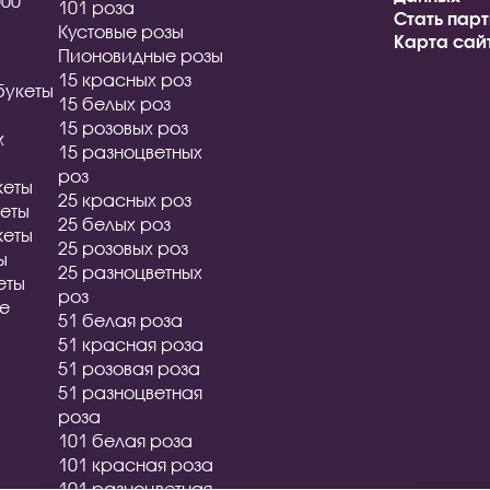
000
101 роза
Стать пар
Кустовые розы
Карта сай
Пионовидные розы
15 красных роз
букеты
15 белых роз
15 розовых роз
х
15 разноцветных
роз
кеты
25 красных роз
еты
25 белых роз
кеты
25 розовых роз
ы
25 разноцветных
еты
роз
ые
51 белая роза
51 красная роза
51 розовая роза
51 разноцветная
роза
101 белая роза
101 красная роза
101 разноцветная