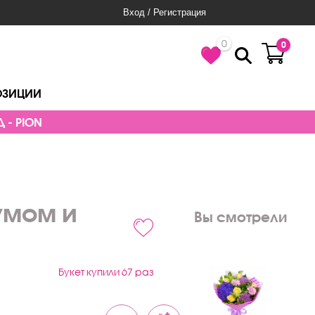
Вход / Регистрация
0
0
ОЗИЦИИ
 - PION
умом и
Вы смотрели
Букет купили 67 раз