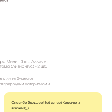
ветов
ера Мини - 3 шт., Аллиум,
тома (Лизиантус) - 2 шт.,
 отличия букета от
тся природным материалом и
Спасибо большое! Всё супер) Красиво и
вовремя)))