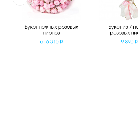
Букет нежных розовых
Букет из 7 н
пионов
розовых пи
от
6 310
9 890