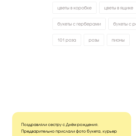
цветы в коробке
цветы в ящике
букеты с герберами
букеты с 
101 роза
розы
пионы
Поздравляли сестру с Днём рождения.
Предварительно прислали фото букета, курьер