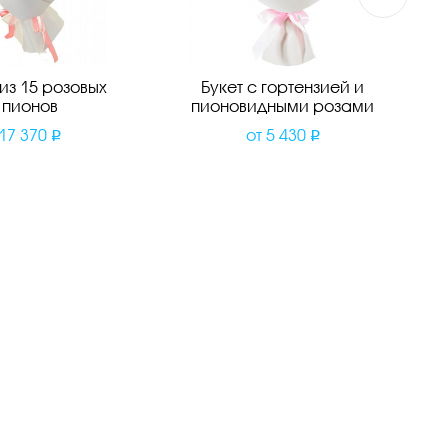
 из 15 розовых
Букет с гортензией и
пионов
пионовидными розами
17 370
от
5 430