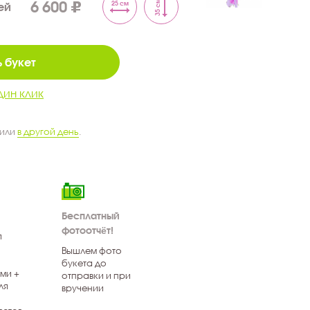
6 600
35 см
25 см
ей
 букет
дин клик
 или
в другой день
.
Бесплатный
фотоотчёт!
я
Вышлем фото
букета до
ми +
отправки и при
ля
вручении