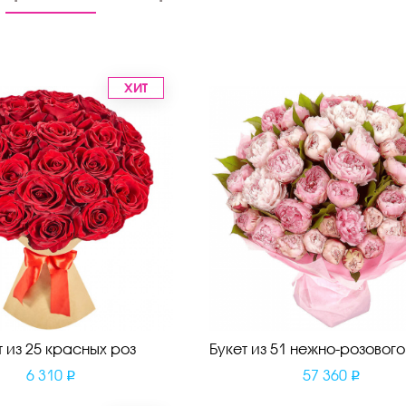
ХИТ
т из 25 красных роз
Букет из 51 нежно-розовог
6 310
57 360