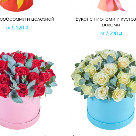
 герберами и целозией
Букет с пионами и кусто
розами
от
5 320
от
7 290