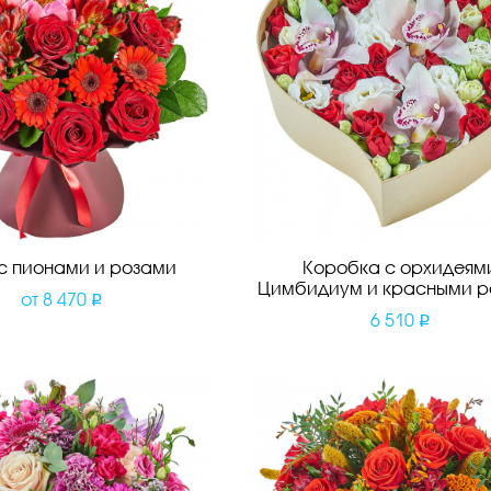
 с пионами и розами
Коробка с орхидеям
Цимбидиум и красными р
от
8 470
6 510