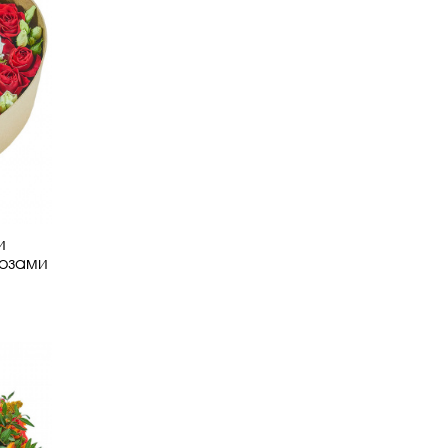
и
озами