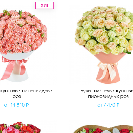
ХИТ
з кустовых пионовидных
Букет из белых кустов
роз
пионовидных роз
от
11 810
от
7 470