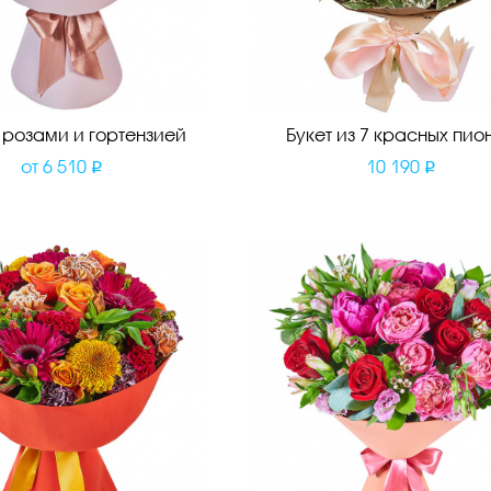
с розами и гортензией
Букет из 7 красных пио
от
6 510
10 190