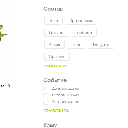
Состав
Роза
Хризантема
Тюльпан
Гербера
Лилия
Пион
Гвоздика
Орхидея
ПОКАЗАТЬ ВСЁ
Событие
иолой
День рождения
Сказать люблю
Сказать прости
Выздоравливай
ПОКАЗАТЬ ВСЁ
Сказать спасибо
Пожелать успехов
Кому