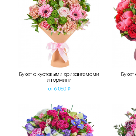
Букет с кустовыми хризантемами
Букет
и гермини
от
6 060