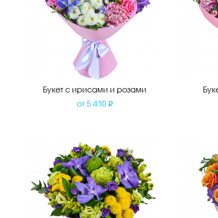
Букет с ирисами и розами
Бук
от
5 410