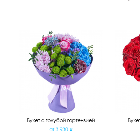
Букет с голубой гортензией
Буке
от
3 930