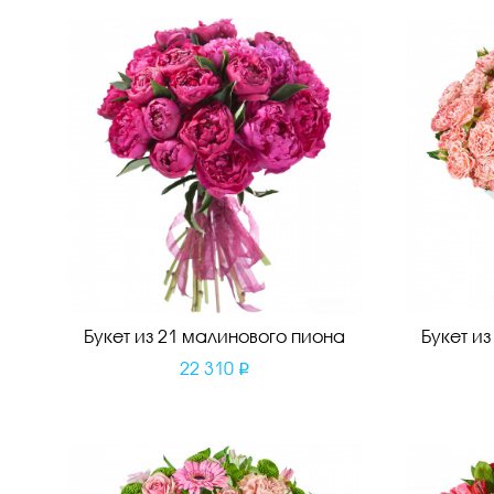
Букет из 21 малинового пиона
Букет и
22 310