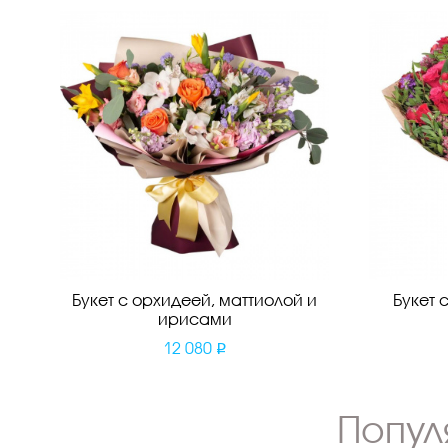
Букет с орхидеей, маттиолой и
Букет 
ирисами
12 080
Попул