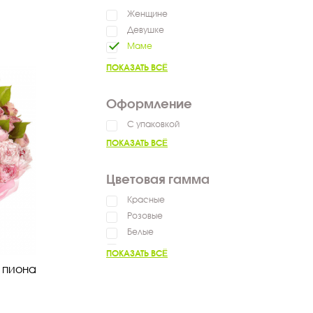
Женщине
Девушке
Маме
Коллеге
ПОКАЗАТЬ ВСЁ
Оформление
С упаковкой
ПОКАЗАТЬ ВСЁ
Цветовая гамма
Красные
Розовые
Белые
Нежные
ПОКАЗАТЬ ВСЁ
Яркие
о пиона
Разноцветные
Оранжевые