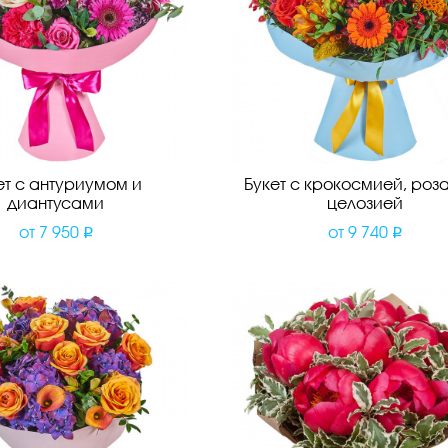
ет с антуриумом и
Букет с крокосмией, роз
диантусами
целозией
от
7 950
от
9 740