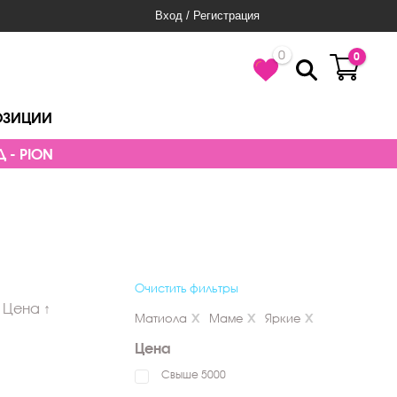
Вход / Регистрация
0
0
ОЗИЦИИ
 - PION
Очистить фильтры
Цена ↑
Матиола
Маме
Яркие
Цена
Свыше 5000