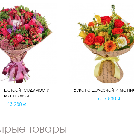
с протеей, седумом и
Букет с целозией и матт
маттиолой
от
7 830
13 230
ярые товары