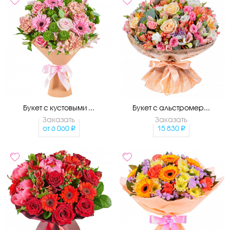
Букет с кустовыми ...
Букет с альстромер...
Заказать
Заказать
от
6 060
15 830