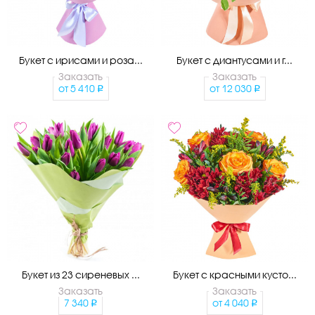
Букет с ирисами и роза...
Букет с диантусами и г...
Заказать
Заказать
от
5 410
от
12 030
Букет из 23 сиреневых ...
Букет с красными кусто...
Заказать
Заказать
7 340
от
4 040