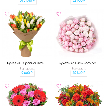
от
3 540
32 900
Букет из 31 разноцветн...
Букет из 51 нежного ро...
Заказать
Заказать
9 660
35 860