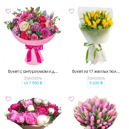
Букет с антуриумом и д...
Букет из 17 желтых тюл...
Заказать
Заказать
от
7 950
5 630