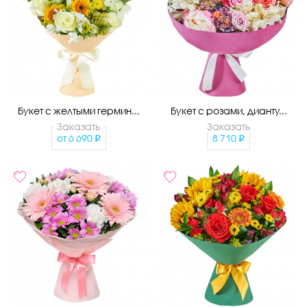
Букет с желтыми гермин...
Букет с розами, дианту...
Заказать
Заказать
от
6 690
8 710