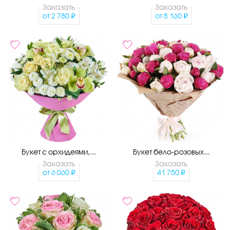
Заказать
Заказать
от
2 780
от
8 160
Букет с орхидеями,...
Букет бело-розовых...
Заказать
Заказать
от
6 060
41 750