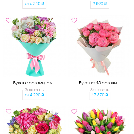
от
6 310
9 890
Букет с розами, ал...
Букет из 15 розовы...
Заказать
Заказать
от
4 290
17 370