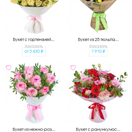
Букет с гортензией...
Букет из 25 тюльпа...
Заказать
Заказать
от
5 430
7 910
Букет из нежно-роз...
Букет с ранункулюс...