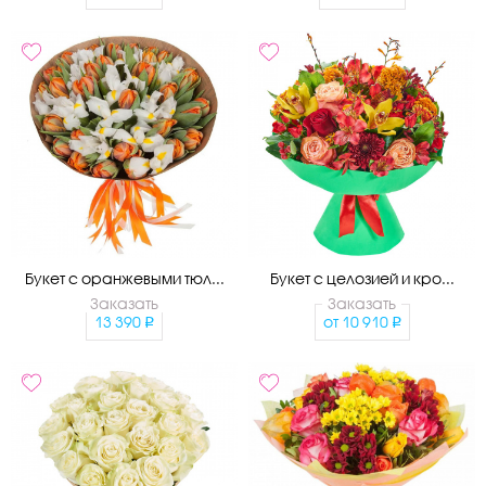
Букет с оранжевыми тюл...
Букет с целозией и кро...
Заказать
Заказать
13 390
от
10 910