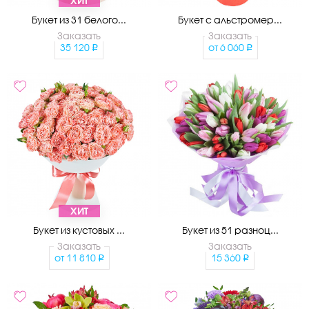
ХИТ
Букет из 31 белого...
Букет с альстромер...
Заказать
Заказать
35 120
от
6 060
ХИТ
Букет из кустовых ...
Букет из 51 разноц...
Заказать
Заказать
от
11 810
15 360