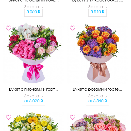
Заказать
Заказать
5 060
5 510
Букет с пионами и горт...
Букет с розами и горте...
Заказать
Заказать
от
6 020
от
6 510