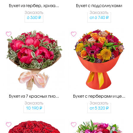
Букет из гербер, хриза...
Букет с подсолнухами
Заказать
Заказать
6 360
от
6 740
Букет из 7 красных пио...
Букет с герберами и це...
Заказать
Заказать
10 190
от
5 320