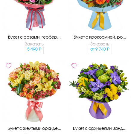
Букет с розами, гербер...
Букет с крокосмией, ро...
Заказать
Заказать
5 490
от
9 740
Букет с желтыми орхиде...
Букет с орхидеями Ванд...