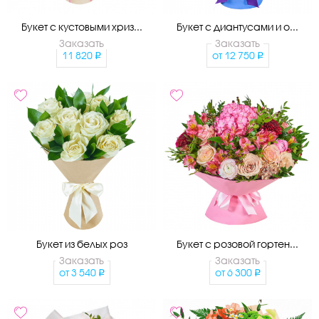
Букет с кустовыми хриз...
Букет с диантусами и о...
Заказать
Заказать
11 820
от
12 750
Букет из белых роз
Букет с розовой гортен...
Заказать
Заказать
от
3 540
от
6 300