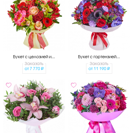
Букет с целозией и...
Букет с гортензией...
Заказать
Заказать
от
7 770
от
11 190