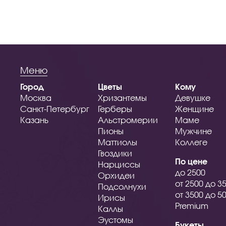
Меню
Город
Цветы
Кому
Москва
Хризантемы
Девушке
Санкт-Петербург
Герберы
Женщине
Казань
Альстромерии
Маме
Пионы
Мужчине
Маттиолы
Коллеге
Гвоздики
По цене
Нарциссы
до 2500
Орхидеи
от 2500 до 3
Подсолнухи
от 3500 до 5
Ирисы
Premium
Каллы
Эустомы
Букеты