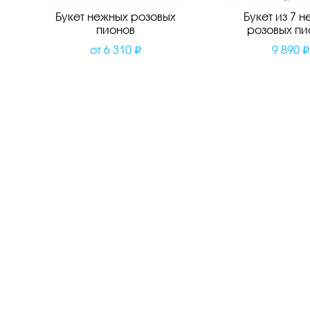
Букет нежных розовых
Букет из 7 н
пионов
розовых пи
от
6 310
9 890