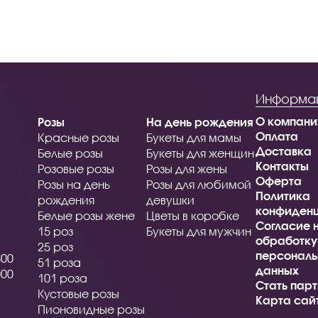
Информа
О компани
Розы
На день рождения
Оплата
Красные розы
Букеты для мамы
Доставка
Белые розы
Букеты для женщин
Контакты
Розовые розы
Розы для жены
Оферта
Розы на день
Розы для любимой
Политика
рождения
девушки
конфиденц
Белые розы жене
Цветы в коробке
Согласие 
15 роз
Букеты для мужчин
обработку
25 роз
персональ
500
51 роза
данных
000
101 роза
Стать пар
Кустовые розы
Карта сай
Пионовидные розы