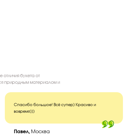
 отличия букета от
тся природным материалом и
Спасибо большое! Всё супер) Красиво и
вовремя)))
Павел,
Москва