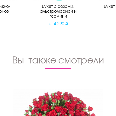
ежно-
Букет с розами,
Букет
онов
альстромерией и
гермини
от
4 290
Вы также смотрели