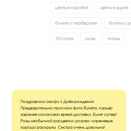
цветы в коробке
цветы в ящике
букеты с герберами
букеты с 
101 роза
розы
пионы
Поздравляли сестру с Днём рождения.
Предварительно прислали фото букета, курьер
заранее согласовал время доставки. Букет супер!
Розы необычной расцветки- розово- сиреневые,
хорошо раскрыты. Сестра очень довольна!