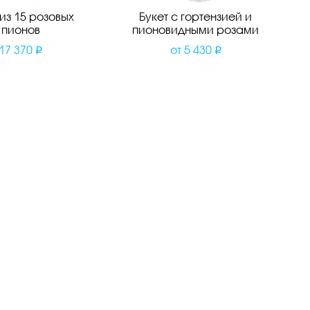
 из 15 розовых
Букет с гортензией и
пионов
пионовидными розами
17 370
от
5 430