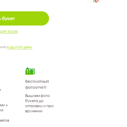
 букет
дин клик
 или
в другой день
.
Бесплатный
фотоотчёт!
я
Вышлем фото
букета до
ми +
отправки и при
ля
вручении
ветов