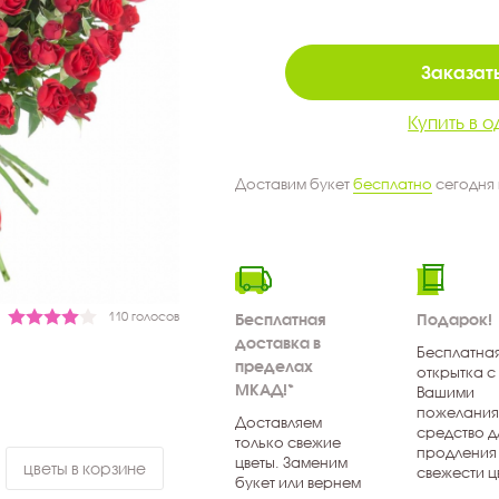
Заказать
Купить в о
Доставим букет
бесплатно
сегодня
110 голосов
Бесплатная
Подарок!
доставка в
Бесплатна
пределах
открытка с
МКАД!*
Вашими
пожелания
Доставляем
средство д
только свежие
продления
цветы. Заменим
цветы в корзине
свежести ц
букет или вернем