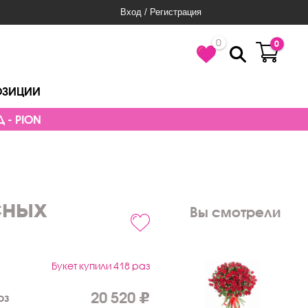
Вход / Регистрация
0
0
ОЗИЦИИ
 - PION
сных
Вы смотрели
Букет купили 418 раз
20 520
оз