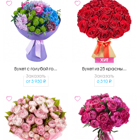
ХИТ
Букет с голубой го...
Букет из 25 красны...
Заказать
Заказать
от
3 930
6 310