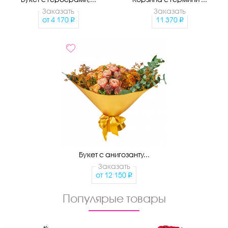
Заказать
Заказать
от
4 170
11 370
Букет с анигозанту...
Заказать
от
12 150
Популярые товары