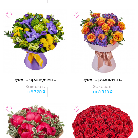
Букет с орхидеями ...
Букет с розами и г...
Заказать
Заказать
от
8 720
от
6 510