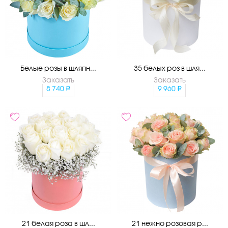
Белые розы в шляпн...
35 белых роз в шля...
Заказать
Заказать
8 740
9 960
21 белая роза в шл...
21 нежно розовая р...