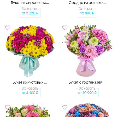
Букет из сиреневых...
Сердце из роз в ко...
Заказать
Заказать
от
3 230
15 890
Букет из кустовых ...
Букет с гортензией...
Заказать
Заказать
от
4 100
от
10 990