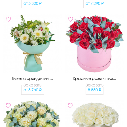
от
5 320
от
7 290
Букет с орхидеями,...
Красные розы в шля...
Заказать
Заказать
от
8 760
8 880