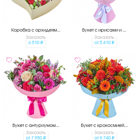
Коробка с орхидеям...
Букет с ирисами и ...
Заказать
Заказать
6 510
от
5 410
Букет с антуриумом...
Букет с крокосмией...
Заказать
Заказать
от
7 950
от
9 740