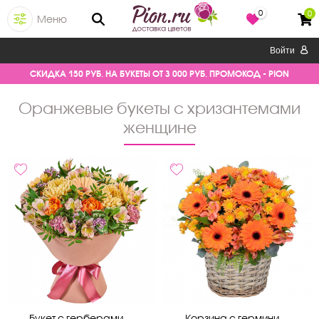
0
0
Меню
Войти
СКИДКА 150 РУБ. НА БУКЕТЫ ОТ 3 000 РУБ. ПРОМОКОД - PION
оранжевые букеты с хризантемами
женщине
Букет с герберами,...
Корзина с гермини ...