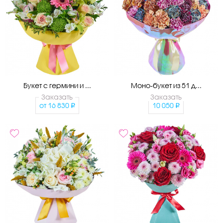
Букет с гермини и ...
Моно-букет из 51 д...
Заказать
Заказать
от
16 830
10 050