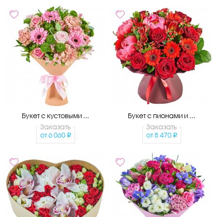
Букет с кустовыми ...
Букет с пионами и ...
Заказать
Заказать
от
6 060
от
8 470