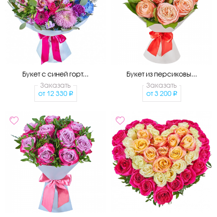
Букет с синей горт...
Букет из персиковы...
Заказать
Заказать
от
12 330
от
3 200