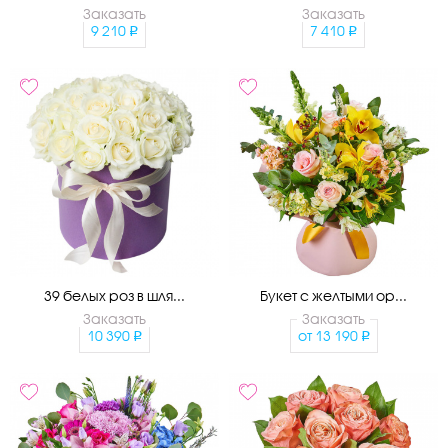
Заказать
Заказать
9 210
7 410
39 белых роз в шля...
Букет с желтыми ор...
Заказать
Заказать
10 390
от
13 190