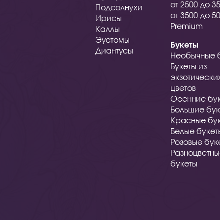
от 2500 до 3
Подсолнухи
от 3500 до 5
Ирисы
Premium
Каллы
Эустомы
Букеты
Диантусы
Необычные 
Букеты из
экзотически
цветов
Осенние бу
Большие бук
Красные бу
Белые букет
Розовые бук
Разноцветн
букеты