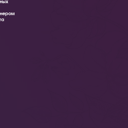
ных
тнером
та