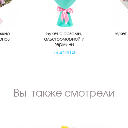
ежно-
Букет с розами,
Букет
онов
альстромерией и
гермини
от
4 290
Вы также смотрели