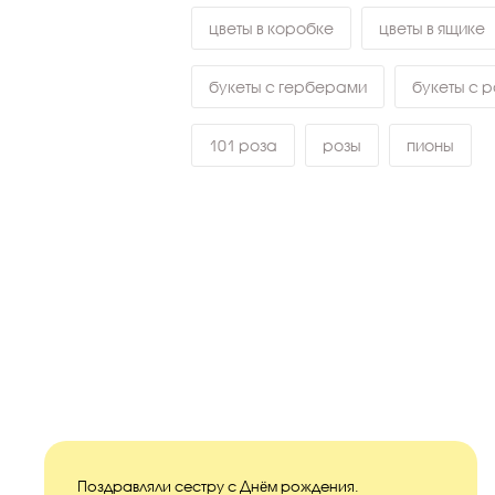
цветы в коробке
цветы в ящике
букеты с герберами
букеты с 
101 роза
розы
пионы
Поздравляли сестру с Днём рождения.