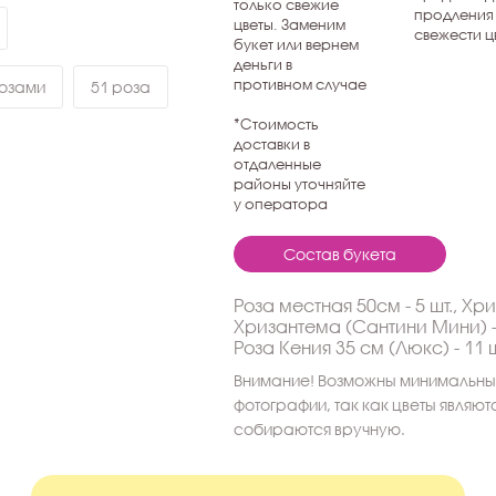
только свежие
продления
цветы. Заменим
свежести ц
букет или вернем
деньги в
противном случае
розами
51 роза
*Стоимость
доставки в
отдаленные
районы уточняйте
у оператора
Состав букета
Роза местная 50см - 5 шт., Хри
Хризантема (Сантини Мини) - 
Роза Кения 35 см (Люкс) - 11 ш
Внимание! Возможны минимальные
фотографии, так как цветы являю
собираются вручную.