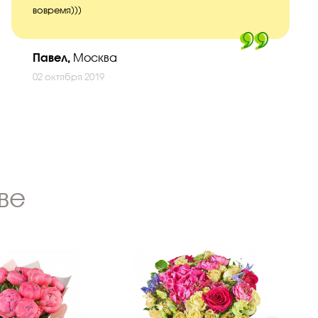
вовремя)))
Павел,
Москва
02 октября 2019
ве