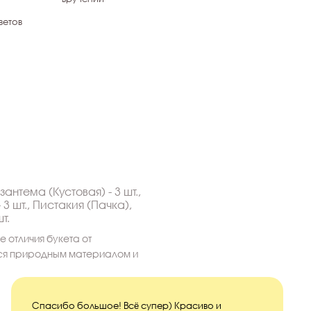
ветов
зантема (Кустовая) - 3 шт.,
3 шт., Пистакия (Пачка),
т.
 отличия букета от
тся природным материалом и
Спасибо большое! Всё супер) Красиво и