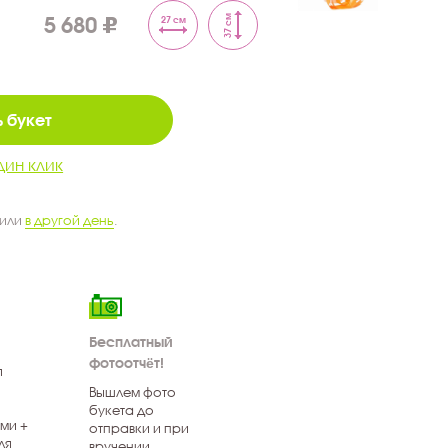
5 680
37 см
27 см
 букет
дин клик
 или
в другой день
.
Бесплатный
фотоотчёт!
я
Вышлем фото
букета до
ми +
отправки и при
ля
вручении