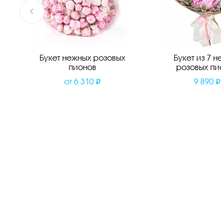
Букет нежных розовых
Букет из 7 н
пионов
розовых пи
от
6 310
9 890