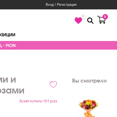
Вход / Регистрация
0
0
ОЗИЦИИ
 - PION
ми и
Вы смотрели
озами
Букет купили 101 раз