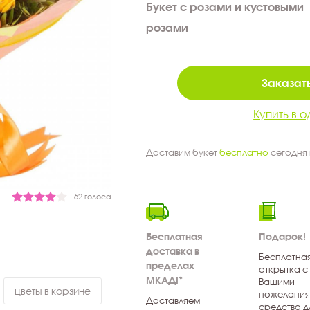
Букет с розами и кустовыми
розами
Заказать
Купить в о
Доставим букет
бесплатно
сегодня
62 голоса
Бесплатная
Подарок!
доставка в
Бесплатна
пределах
открытка с
МКАД!*
Вашими
цветы в корзине
пожелания
Доставляем
средство д