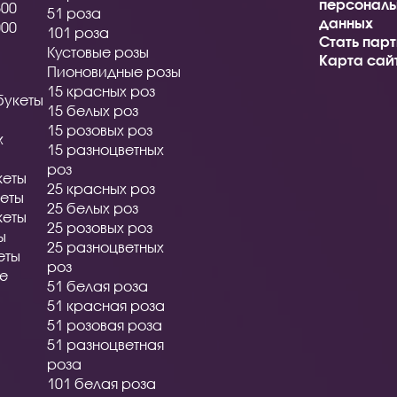
персональ
500
51 роза
данных
000
101 роза
Стать пар
Кустовые розы
Карта сай
Пионовидные розы
15 красных роз
букеты
15 белых роз
15 розовых роз
х
15 разноцветных
роз
кеты
25 красных роз
еты
25 белых роз
кеты
25 розовых роз
ы
25 разноцветных
еты
роз
ые
51 белая роза
51 красная роза
51 розовая роза
51 разноцветная
роза
101 белая роза