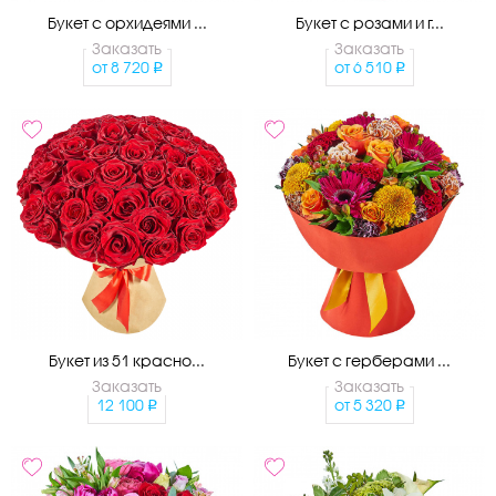
Букет с орхидеями ...
Букет с розами и г...
Заказать
Заказать
от
8 720
от
6 510
Букет из 51 красно...
Букет с герберами ...
Заказать
Заказать
12 100
от
5 320