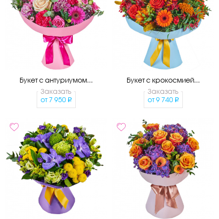
Букет с антуриумом...
Букет с крокосмией...
Заказать
Заказать
от
7 950
от
9 740