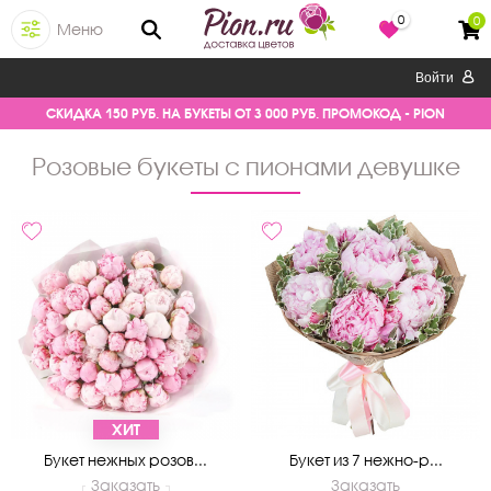
0
0
Меню
Войти
СКИДКА 150 РУБ. НА БУКЕТЫ ОТ 3 000 РУБ. ПРОМОКОД - PION
розовые букеты с пионами девушке
ХИТ
Букет нежных розов...
Букет из 7 нежно-р...
Заказать
Заказать