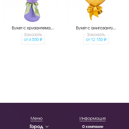
Букет с хризантема...
Букет с анигозанту...
Заказать
Заказать
от
4 550
от
12 150
Меню
Информация
Город
О компании