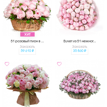
ХИТ
51 розовый пион в ...
Букет из 51 нежног...
Заказать
Заказать
59 610
35 860