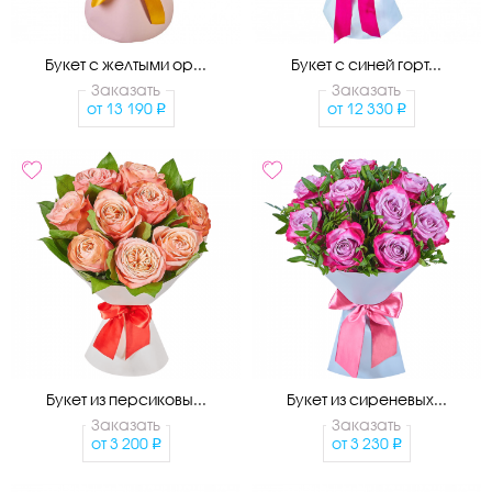
Букет с желтыми ор...
Букет с синей горт...
Заказать
Заказать
от
13 190
от
12 330
Букет из персиковы...
Букет из сиреневых...
Заказать
Заказать
от
3 200
от
3 230