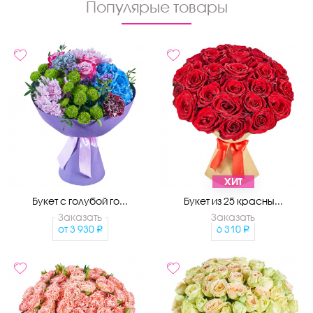
Популярые товары
ХИТ
Букет с голубой го...
Букет из 25 красны...
Заказать
Заказать
от
3 930
6 310