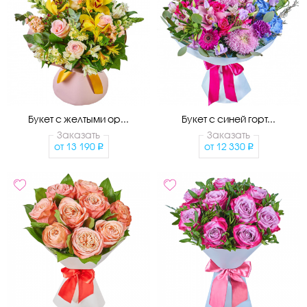
Букет с желтыми ор...
Букет с синей горт...
Заказать
Заказать
от
13 190
от
12 330