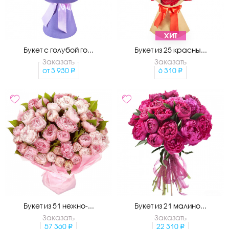
ХИТ
Букет с голубой го...
Букет из 25 красны...
Заказать
Заказать
от
3 930
6 310
Букет из 51 нежно-...
Букет из 21 малино...
Заказать
Заказать
57 360
22 310