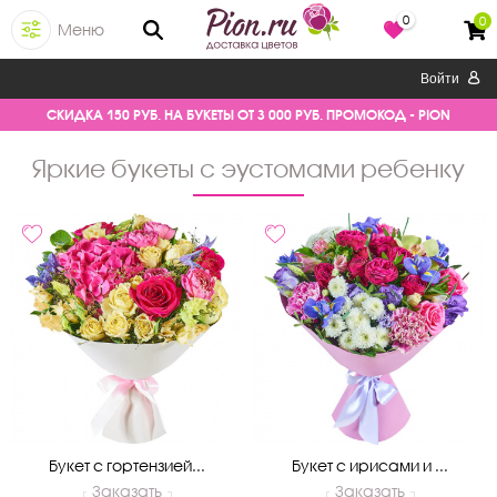
0
0
Меню
Войти
СКИДКА 150 РУБ. НА БУКЕТЫ ОТ 3 000 РУБ. ПРОМОКОД - PION
яркие букеты с эустомами ребенку
Букет с гортензией...
Букет с ирисами и ...
Заказать
Заказать