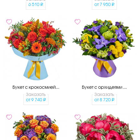
6 510
от
7 950
Букет с крокосмией...
Букет с орхидеями ...
Заказать
Заказать
от
9 740
от
8 720