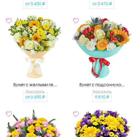
от
5 430
от
5 410
Букет с желтыми ге...
Букет с подсолнухо...
Заказать
Заказать
от
6 690
9 810