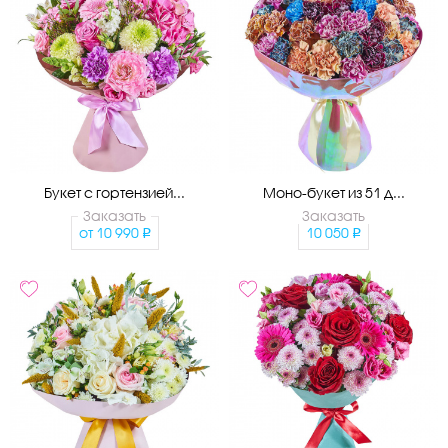
Букет с гортензией...
Моно-букет из 51 д...
Заказать
Заказать
от
10 990
10 050