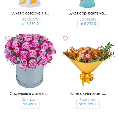
Букет с сетарией и...
Букет с хризантема...
Заказать
Заказать
от
8 870
от
5 270
Сиреневые розы в ш...
Букет с анигозанту...
Заказать
Заказать
11 480
от
12 150