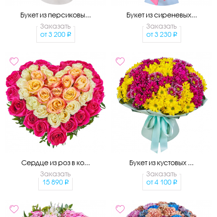
Букет из персиковы...
Букет из сиреневых...
Заказать
Заказать
от
3 200
от
3 230
Сердце из роз в ко...
Букет из кустовых ...
Заказать
Заказать
15 890
от
4 100