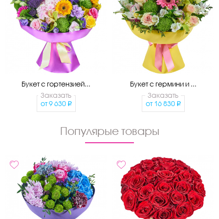
Букет с гортензией...
Букет с гермини и ...
Заказать
Заказать
от
9 630
от
16 830
Популярые товары