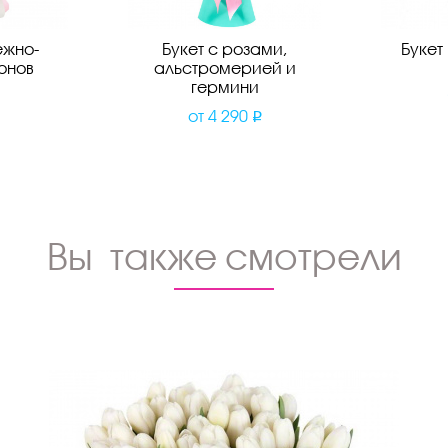
ежно-
Букет с розами,
Букет
онов
альстромерией и
гермини
от
4 290
Вы также смотрели