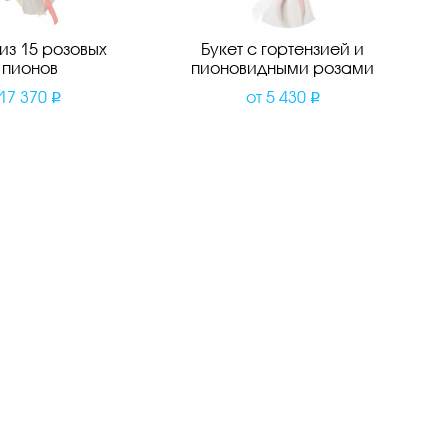
 из 15 розовых
Букет с гортензией и
пионов
пионовидными розами
17 370
от
5 430