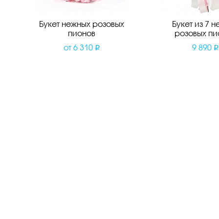
Букет нежных розовых
Букет из 7 н
пионов
розовых пи
от
6 310
9 890