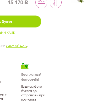
15 170
45 см
37 см
 букет
дин клик
 или
в другой день
.
Бесплатный
фотоотчёт!
я
Вышлем фото
букета до
ми +
отправки и при
ля
вручении