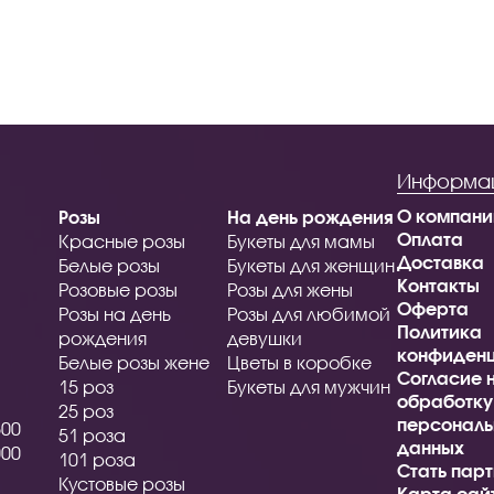
Информа
О компани
Розы
На день рождения
Оплата
Красные розы
Букеты для мамы
Доставка
Белые розы
Букеты для женщин
Контакты
Розовые розы
Розы для жены
Оферта
Розы на день
Розы для любимой
Политика
рождения
девушки
конфиденц
Белые розы жене
Цветы в коробке
Согласие 
15 роз
Букеты для мужчин
обработку
25 роз
персональ
500
51 роза
данных
000
101 роза
Стать пар
Кустовые розы
Карта сай