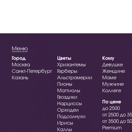
Меню
Город
Цветы
Кому
Москва
Хризантемы
Девушке
Санкт-Петербург
Герберы
Женщине
Казань
Альстромерии
Маме
Пионы
Мужчине
Маттиолы
Коллеге
Гвоздики
По цене
Нарциссы
до 2500
Орхидеи
от 2500 до 3
Подсолнухи
от 3500 до 5
Ирисы
Premium
Каллы