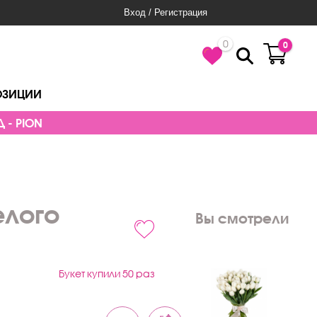
Вход / Регистрация
0
0
ОЗИЦИИ
 - PION
елого
Вы смотрели
Букет купили 50 раз