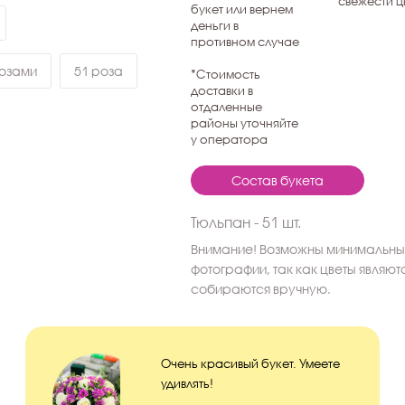
свежести ц
букет или вернем
деньги в
противном случае
розами
51 роза
*Стоимость
доставки в
отдаленные
районы уточняйте
у оператора
Состав букета
Тюльпан - 51 шт.
Внимание! Возможны минимальные
фотографии, так как цветы являю
собираются вручную.
Очень красивый букет. Умеете
удивлять!