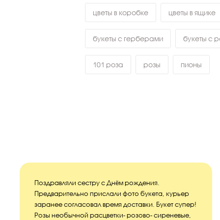
цветы в коробке
цветы в ящике
букеты с герберами
букеты с 
101 роза
розы
пионы
Поздравляли сестру с Днём рождения.
Предварительно прислали фото букета, курьер
заранее согласовал время доставки. Букет супер!
Розы необычной расцветки- розово- сиреневые,