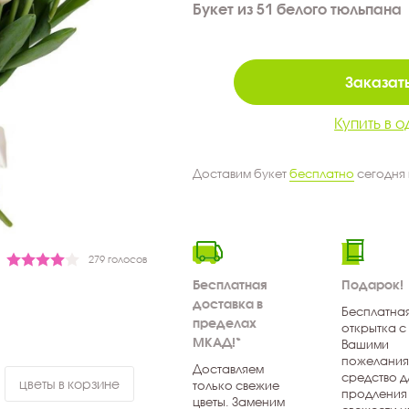
Букет из 51 белого тюльпана
Заказать
Купить в о
Доставим букет
бесплатно
сегодня
279 голосов
Бесплатная
Подарок!
доставка в
Бесплатна
пределах
открытка с
МКАД!*
Вашими
пожелания
Доставляем
средство д
цветы в корзине
только свежие
продления
цветы. Заменим