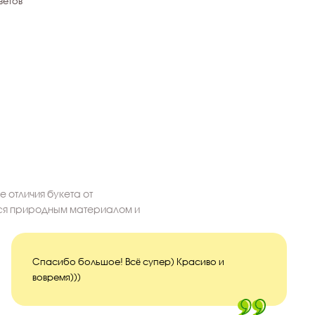
ветов
 отличия букета от
тся природным материалом и
Спасибо большое! Всё супер) Красиво и
вовремя)))